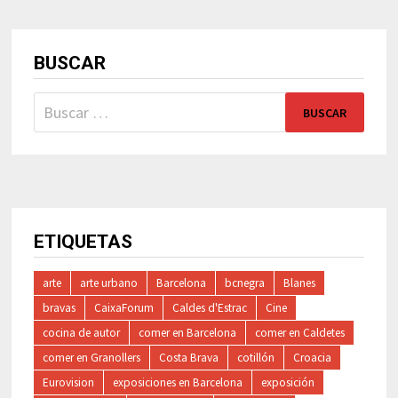
BUSCAR
Buscar:
ETIQUETAS
arte
arte urbano
Barcelona
bcnegra
Blanes
bravas
CaixaForum
Caldes d'Estrac
Cine
cocina de autor
comer en Barcelona
comer en Caldetes
comer en Granollers
Costa Brava
cotillón
Croacia
Eurovision
exposiciones en Barcelona
exposición