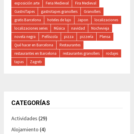
exposición arte
Feria Medieval
Fira Medieval
GastroTapes
gastrotapes granollers
Granollers
gratis Barcelona
hoteles de lujo
Japon
localizaciones
localizaciones series
Música
navidad
Nochevieja
novela negra
Peñíscola
pizza
pizzería
Plensa
Qué hacer en Barcelona
Restaurantes
restaurantes en Barcelona
restaurantes granollers
rodajes
tapas
Zagreb
CATEGORÍAS
Actividades
(29)
Alojamiento
(4)