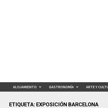
Saltar
al
contenido
ALOJAMIENTO
GASTRONOMÍA
ARTE Y CULT
ETIQUETA:
EXPOSICIÓN BARCELONA