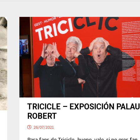
TRICICLE – EXPOSICIÓN PALA
ROBERT
26/07/2021
Para fans de Tricicle -bueno, vale, si no eres fan