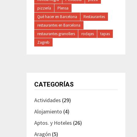
pizzería
Plensa
Qué hacer en Barcelona
Restaurantes
restaurantes en Barcelona
restaurantes granollers
rodajes
tapas
Zagreb
CATEGORÍAS
Actividades
(29)
Alojamiento
(4)
Aptos. y Hoteles
(26)
Aragón
(5)