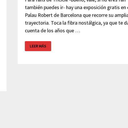
también puedes ir- hay una exposición gratis en 
Palau Robert de Barcelona que recorre su ampli
trayectoria. Toca la fibra nostálgica, ya que te d
cuenta de los años que …
TRICICLE
LEER MÁS
–
EXPOSICIÓN
PALAU
ROBERT