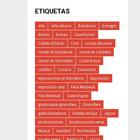
ETIQUETAS
arte
arte urbano
Barcelona
bcnegra
Blanes
bravas
CaixaForum
Caldes d'Estrac
Cine
cocina de autor
comer en Barcelona
comer en Caldetes
comer en Granollers
Costa Brava
cotillón
Croacia
Eurovision
exposiciones en Barcelona
exposición
exposición arte
Feria Medieval
Fira Medieval
GastroTapes
gastrotapes granollers
Granollers
gratis Barcelona
hoteles de lujo
Japon
localizaciones
localizaciones series
Música
navidad
Nochevieja
novela negra
Peñíscola
pizza