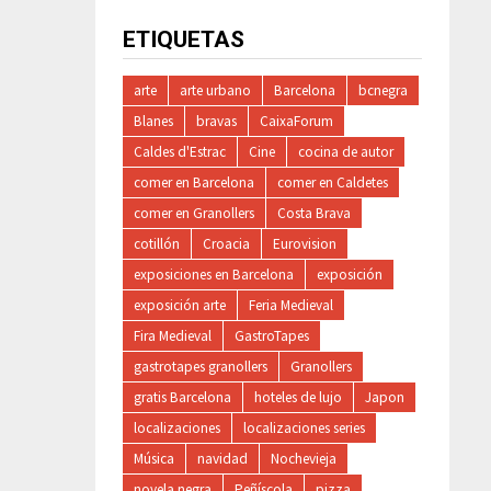
ETIQUETAS
arte
arte urbano
Barcelona
bcnegra
Blanes
bravas
CaixaForum
Caldes d'Estrac
Cine
cocina de autor
comer en Barcelona
comer en Caldetes
comer en Granollers
Costa Brava
cotillón
Croacia
Eurovision
exposiciones en Barcelona
exposición
exposición arte
Feria Medieval
Fira Medieval
GastroTapes
gastrotapes granollers
Granollers
gratis Barcelona
hoteles de lujo
Japon
localizaciones
localizaciones series
Música
navidad
Nochevieja
novela negra
Peñíscola
pizza