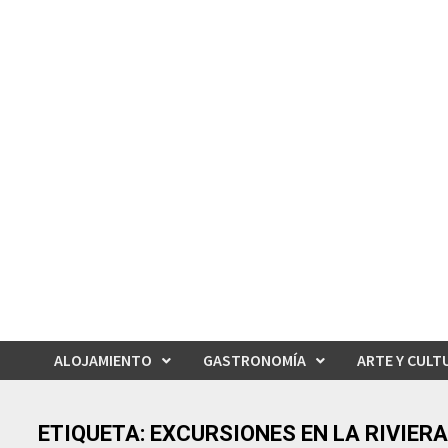
Saltar
al
contenido
ALOJAMIENTO
GASTRONOMÍA
ARTE Y CULT
ETIQUETA:
EXCURSIONES EN LA RIVIER