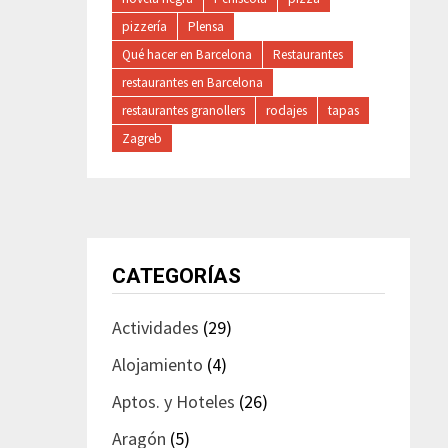
pizzería
Plensa
Qué hacer en Barcelona
Restaurantes
restaurantes en Barcelona
restaurantes granollers
rodajes
tapas
Zagreb
CATEGORÍAS
Actividades
(29)
Alojamiento
(4)
Aptos. y Hoteles
(26)
Aragón
(5)