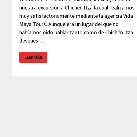
nuestra excursión a Chichén Itzá la cual realizamos
muy satisfactoriamente mediante la agencia Vida
Maya Tours. Aunque era un lugar del que no
habíamos oído hablar tanto como de Chichén Itza
después …
EK
LEER MÁS
BALAM
–
YUCATÁN
–
MÉXICO