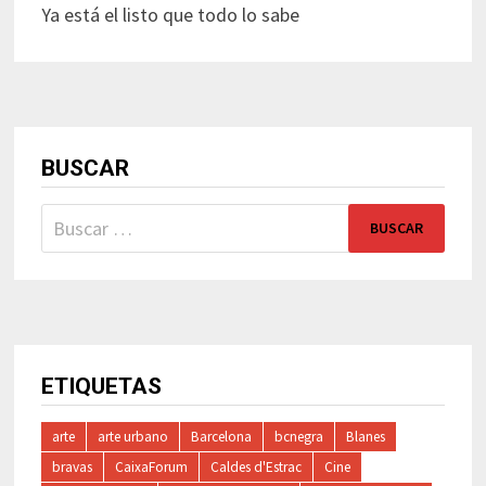
Ya está el listo que todo lo sabe
BUSCAR
Buscar:
ETIQUETAS
arte
arte urbano
Barcelona
bcnegra
Blanes
bravas
CaixaForum
Caldes d'Estrac
Cine