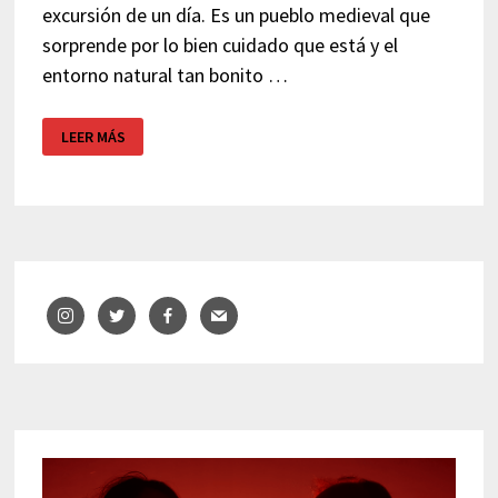
excursión de un día. Es un pueblo medieval que
sorprende por lo bien cuidado que está y el
entorno natural tan bonito …
EXCURSIÓN
LEER MÁS
DE
UN
DÍA
A
MURA