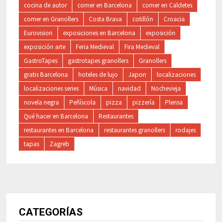
cocina de autor
comer en Barcelona
comer en Caldetes
comer en Granollers
Costa Brava
cotillón
Croacia
Eurovision
exposiciones en Barcelona
exposición
exposición arte
Feria Medieval
Fira Medieval
GastroTapes
gastrotapes granollers
Granollers
gratis Barcelona
hoteles de lujo
Japon
localizaciones
localizaciones series
Música
navidad
Nochevieja
novela negra
Peñíscola
pizza
pizzería
Plensa
Qué hacer en Barcelona
Restaurantes
restaurantes en Barcelona
restaurantes granollers
rodajes
tapas
Zagreb
CATEGORÍAS