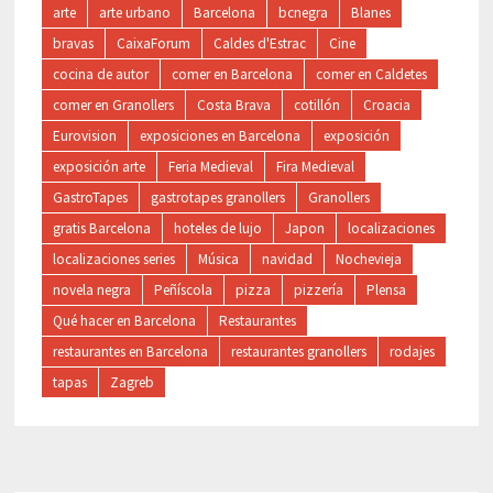
arte
arte urbano
Barcelona
bcnegra
Blanes
bravas
CaixaForum
Caldes d'Estrac
Cine
cocina de autor
comer en Barcelona
comer en Caldetes
comer en Granollers
Costa Brava
cotillón
Croacia
Eurovision
exposiciones en Barcelona
exposición
exposición arte
Feria Medieval
Fira Medieval
GastroTapes
gastrotapes granollers
Granollers
gratis Barcelona
hoteles de lujo
Japon
localizaciones
localizaciones series
Música
navidad
Nochevieja
novela negra
Peñíscola
pizza
pizzería
Plensa
Qué hacer en Barcelona
Restaurantes
restaurantes en Barcelona
restaurantes granollers
rodajes
tapas
Zagreb