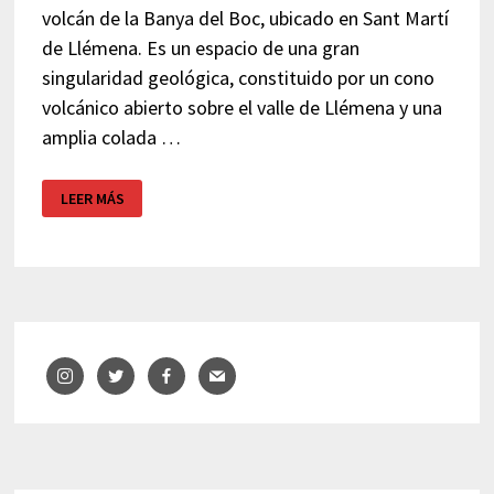
volcán de la Banya del Boc, ubicado en Sant Martí
de Llémena. Es un espacio de una gran
singularidad geológica, constituido por un cono
volcánico abierto sobre el valle de Llémena y una
amplia colada …
EXCURSIÓN
LEER MÁS
VOLCÁN
DE
LA
BANYA
DEL
BOC