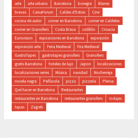
arte
arte urbano
Barcelona
bcnegra
Blanes
bravas
CaixaForum
Caldes d'Estrac
Cine
cocina de autor
comer en Barcelona
comer en Caldetes
comer en Granollers
Costa Brava
cotillón
Croacia
Eurovision
exposiciones en Barcelona
exposición
exposición arte
Feria Medieval
Fira Medieval
GastroTapes
gastrotapes granollers
Granollers
gratis Barcelona
hoteles de lujo
Japon
localizaciones
localizaciones series
Música
navidad
Nochevieja
novela negra
Peñíscola
pizza
pizzería
Plensa
Qué hacer en Barcelona
Restaurantes
restaurantes en Barcelona
restaurantes granollers
rodajes
tapas
Zagreb