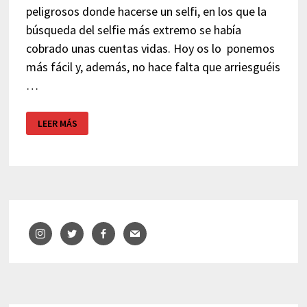
peligrosos donde hacerse un selfi, en los que la
búsqueda del selfie más extremo se había
cobrado unas cuentas vidas. Hoy os lo ponemos
más fácil y, además, no hace falta que arriesguéis
…
MUSEOS
LEER MÁS
SELFIE
–
DECORADOS
PARA
TU
MEJOR
SELFIE