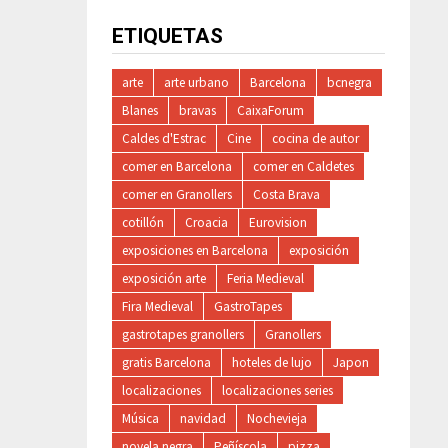
ETIQUETAS
arte
arte urbano
Barcelona
bcnegra
Blanes
bravas
CaixaForum
Caldes d'Estrac
Cine
cocina de autor
comer en Barcelona
comer en Caldetes
comer en Granollers
Costa Brava
cotillón
Croacia
Eurovision
exposiciones en Barcelona
exposición
exposición arte
Feria Medieval
Fira Medieval
GastroTapes
gastrotapes granollers
Granollers
gratis Barcelona
hoteles de lujo
Japon
localizaciones
localizaciones series
Música
navidad
Nochevieja
novela negra
Peñíscola
pizza