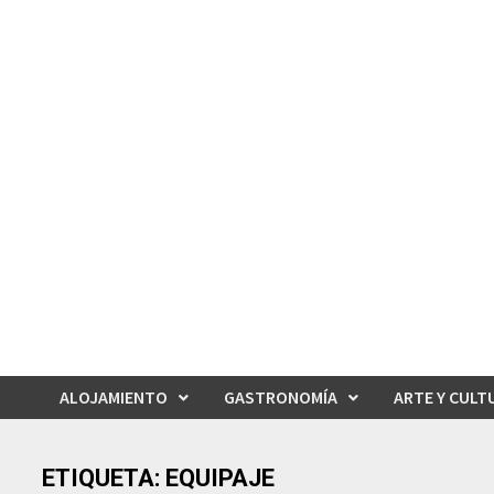
Saltar
al
contenido
ALOJAMIENTO
GASTRONOMÍA
ARTE Y CULT
ETIQUETA:
EQUIPAJE