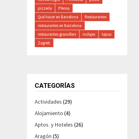
pizzería
Plensa
Qué hacer en Barcelona
Restaurantes
restaurantes en Barcelona
restaurantes granollers
rodajes
tapas
Zagreb
CATEGORÍAS
Actividades
(29)
Alojamiento
(4)
Aptos. y Hoteles
(26)
Aragón
(5)