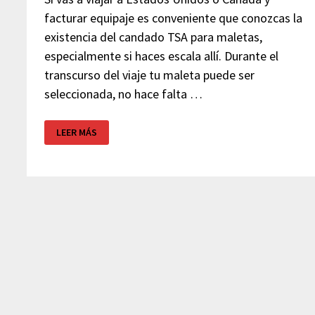
facturar equipaje es conveniente que conozcas la
existencia del candado TSA para maletas,
especialmente si haces escala allí. Durante el
transcurso del viaje tu maleta puede ser
seleccionada, no hace falta …
CANDADO
LEER MÁS
TSA
MALETAS
–
ESTADOS
UNIDOS