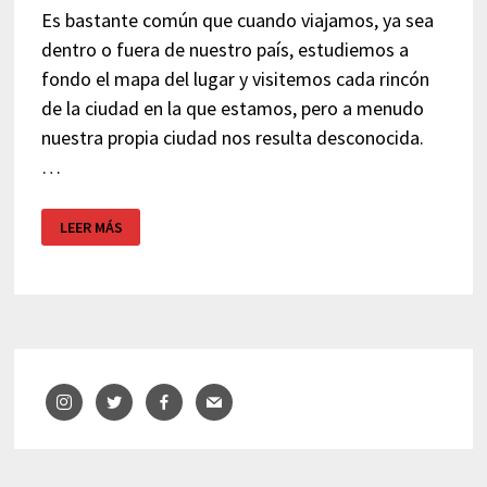
Es bastante común que cuando viajamos, ya sea
dentro o fuera de nuestro país, estudiemos a
fondo el mapa del lugar y visitemos cada rincón
de la ciudad en la que estamos, pero a menudo
nuestra propia ciudad nos resulta desconocida.
…
PARQUE
LEER MÁS
EL
LABERINTO
DE
HORTA
–
BARCELONA