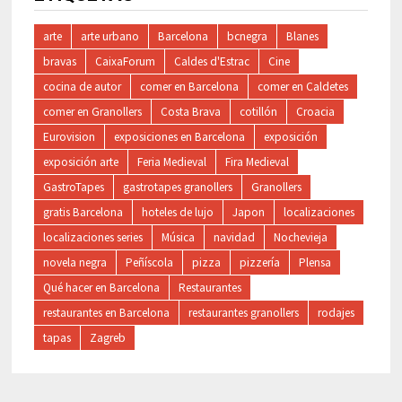
arte
arte urbano
Barcelona
bcnegra
Blanes
bravas
CaixaForum
Caldes d'Estrac
Cine
cocina de autor
comer en Barcelona
comer en Caldetes
comer en Granollers
Costa Brava
cotillón
Croacia
Eurovision
exposiciones en Barcelona
exposición
exposición arte
Feria Medieval
Fira Medieval
GastroTapes
gastrotapes granollers
Granollers
gratis Barcelona
hoteles de lujo
Japon
localizaciones
localizaciones series
Música
navidad
Nochevieja
novela negra
Peñíscola
pizza
pizzería
Plensa
Qué hacer en Barcelona
Restaurantes
restaurantes en Barcelona
restaurantes granollers
rodajes
tapas
Zagreb