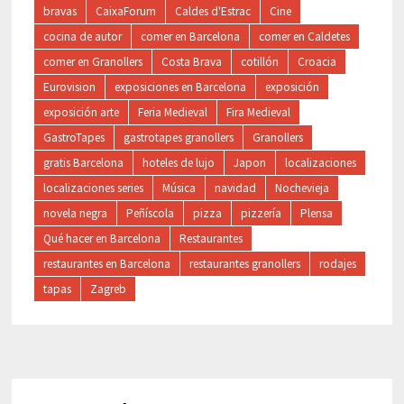
bravas
CaixaForum
Caldes d'Estrac
Cine
cocina de autor
comer en Barcelona
comer en Caldetes
comer en Granollers
Costa Brava
cotillón
Croacia
Eurovision
exposiciones en Barcelona
exposición
exposición arte
Feria Medieval
Fira Medieval
GastroTapes
gastrotapes granollers
Granollers
gratis Barcelona
hoteles de lujo
Japon
localizaciones
localizaciones series
Música
navidad
Nochevieja
novela negra
Peñíscola
pizza
pizzería
Plensa
Qué hacer en Barcelona
Restaurantes
restaurantes en Barcelona
restaurantes granollers
rodajes
tapas
Zagreb