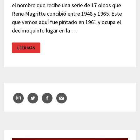
el nombre que recibe una serie de 17 oleos que
Rene Magritte concibió entre 1948 y 1965. Este
que vemos aquí fue pintado en 1961 y ocupa el
decimoquinto lugar en la …
EL
LEER MÁS
IMPERIO
DE
LAS
LUCES
DE
MAGRITTE
Y
EL
EXORCISTA