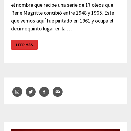
el nombre que recibe una serie de 17 oleos que
Rene Magritte concibió entre 1948 y 1965. Este
que vemos aquí fue pintado en 1961 y ocupa el
decimoquinto lugar en la …
EL
LEER MÁS
IMPERIO
DE
LAS
LUCES
DE
MAGRITTE
Y
EL
EXORCISTA