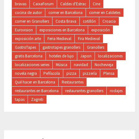
bravas
CaixaForum
Caldes d'Estrac
Cine
cocina de autor
comer en Barcelona
comer en Caldetes
comer en Granollers
Costa Brava
cotillón
Croacia
Eurovision
exposiciones en Barcelona
exposición
exposición arte
Feria Medieval
Fira Medieval
GastroTapes
gastrotapes granollers
Granollers
gratis Barcelona
hoteles de lujo
Japon
localizaciones
localizaciones series
Música
navidad
Nochevieja
novela negra
Peñíscola
pizza
pizzería
Plensa
Qué hacer en Barcelona
Restaurantes
restaurantes en Barcelona
restaurantes granollers
rodajes
tapas
Zagreb