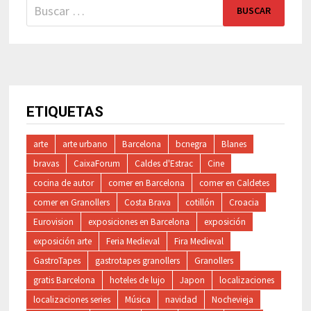
Buscar:
ETIQUETAS
arte
arte urbano
Barcelona
bcnegra
Blanes
bravas
CaixaForum
Caldes d'Estrac
Cine
cocina de autor
comer en Barcelona
comer en Caldetes
comer en Granollers
Costa Brava
cotillón
Croacia
Eurovision
exposiciones en Barcelona
exposición
exposición arte
Feria Medieval
Fira Medieval
GastroTapes
gastrotapes granollers
Granollers
gratis Barcelona
hoteles de lujo
Japon
localizaciones
localizaciones series
Música
navidad
Nochevieja