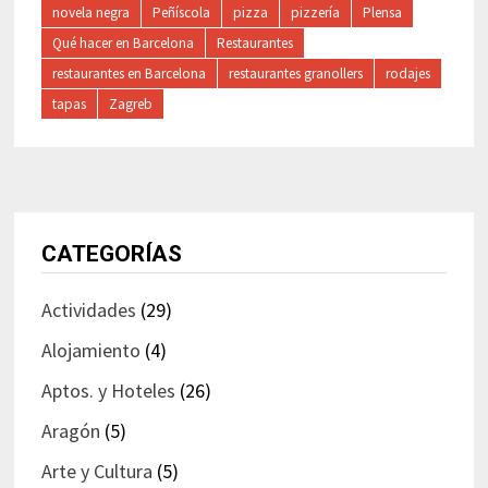
novela negra
Peñíscola
pizza
pizzería
Plensa
Qué hacer en Barcelona
Restaurantes
restaurantes en Barcelona
restaurantes granollers
rodajes
tapas
Zagreb
CATEGORÍAS
Actividades
(29)
Alojamiento
(4)
Aptos. y Hoteles
(26)
Aragón
(5)
Arte y Cultura
(5)