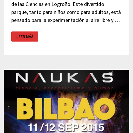
de las Ciencias en Logroño. Este divertido
parque, tanto para niños como para adultos, está
pensado para la experimentación al aire libre y …
JARDÍN
LEER MÁS
DE
LAS
CIENCIAS
–
LOGROÑO