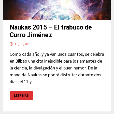
Naukas 2015 – El trabuco de
Curro Jiménez
10/09/2015
Como cada año, y ya van unos cuantos, se celebra
en Bilbao una cita ineludible para los amantes de
la ciencia, la divulgación y el buen humor. De la
mano de Naukas se podrá disfrutar durante dos
días, el 11 y …
NAUKAS
LEER MÁS
2015
–
EL
TRABUCO
DE