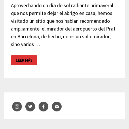
Aprovechando un día de sol radiante primaveral
que nos permite dejar el abrigo en casa, hemos
visitado un sitio que nos habían recomendado
ampliamente: el mirador del aeropuerto del Prat
en Barcelona, de hecho, no es un solo mirador,
sino varios …
MIRADOR
LEER MÁS
AEROPUERTO
DEL
PRAT
–
BARCELONA