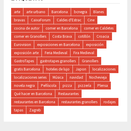
arte
arte urbano
Barcelona
bcnegra
Blanes
bravas
CaixaForum
Caldes d'Estrac
Cine
cocina de autor
comer en Barcelona
comer en Caldetes
comer en Granollers
Costa Brava
cotillón
Croacia
Eurovision
exposiciones en Barcelona
exposición
exposición arte
Feria Medieval
Fira Medieval
GastroTapes
gastrotapes granollers
Granollers
gratis Barcelona
hoteles de lujo
Japon
localizaciones
localizaciones series
Música
navidad
Nochevieja
novela negra
Peñíscola
pizza
pizzería
Plensa
Qué hacer en Barcelona
Restaurantes
restaurantes en Barcelona
restaurantes granollers
rodajes
tapas
Zagreb