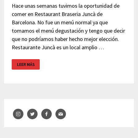
Hace unas semanas tuvimos la oportunidad de
comer en Restaurant Braseria Juncà de
Barcelona. No fue un menú normal ya que
tomamos el menú degustación y tengo que decir
que no podríamos haber hecho mejor elección.
Restaurante Juncà es un local amplio …
RESTAURANT
LEER MÁS
BRASERIA
JUNCÀ
–
BARCELONA