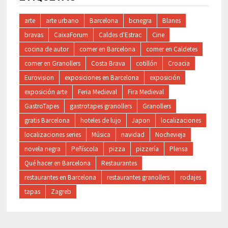
arte
arte urbano
Barcelona
bcnegra
Blanes
bravas
CaixaForum
Caldes d'Estrac
Cine
cocina de autor
comer en Barcelona
comer en Caldetes
comer en Granollers
Costa Brava
cotillón
Croacia
Eurovision
exposiciones en Barcelona
exposición
exposición arte
Feria Medieval
Fira Medieval
GastroTapes
gastrotapes granollers
Granollers
gratis Barcelona
hoteles de lujo
Japon
localizaciones
localizaciones series
Música
navidad
Nochevieja
novela negra
Peñíscola
pizza
pizzería
Plensa
Qué hacer en Barcelona
Restaurantes
restaurantes en Barcelona
restaurantes granollers
rodajes
tapas
Zagreb