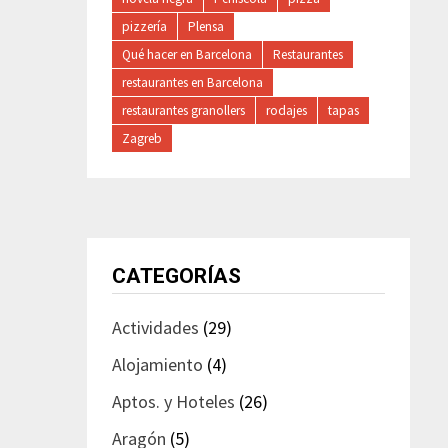
pizzería
Plensa
Qué hacer en Barcelona
Restaurantes
restaurantes en Barcelona
restaurantes granollers
rodajes
tapas
Zagreb
CATEGORÍAS
Actividades
(29)
Alojamiento
(4)
Aptos. y Hoteles
(26)
Aragón
(5)