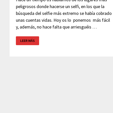
peligrosos donde hacerse un selfi, en los que la
búsqueda del selfie más extremo se había cobrado
unas cuentas vidas. Hoy os lo ponemos más fácil
y, además, no hace falta que arriesguéis …
MUSEOS
LEER MÁS
SELFIE
–
DECORADOS
PARA
TU
MEJOR
SELFIE