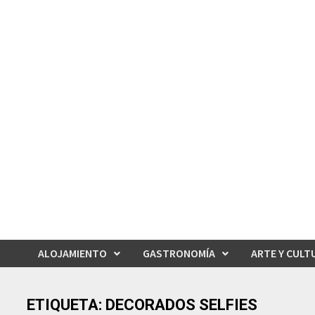
Saltar
al
contenido
ALOJAMIENTO
GASTRONOMÍA
ARTE Y CULT
ETIQUETA:
DECORADOS SELFIES