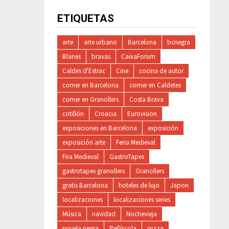
ETIQUETAS
arte
arte urbano
Barcelona
bcnegra
Blanes
bravas
CaixaForum
Caldes d'Estrac
Cine
cocina de autor
comer en Barcelona
comer en Caldetes
comer en Granollers
Costa Brava
cotillón
Croacia
Eurovision
exposiciones en Barcelona
exposición
exposición arte
Feria Medieval
Fira Medieval
GastroTapes
gastrotapes granollers
Granollers
gratis Barcelona
hoteles de lujo
Japon
localizaciones
localizaciones series
Música
navidad
Nochevieja
novela negra
Peñíscola
pizza