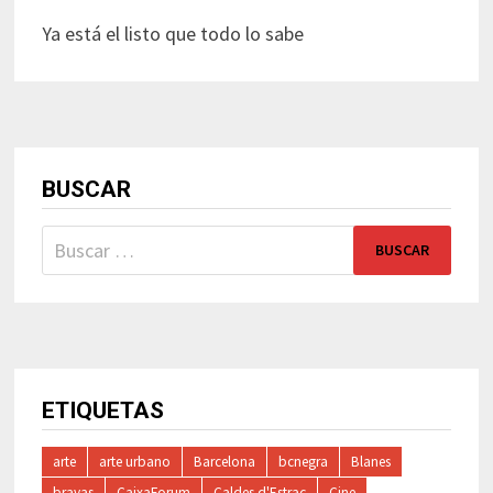
Ya está el listo que todo lo sabe
BUSCAR
Buscar:
ETIQUETAS
arte
arte urbano
Barcelona
bcnegra
Blanes
bravas
CaixaForum
Caldes d'Estrac
Cine