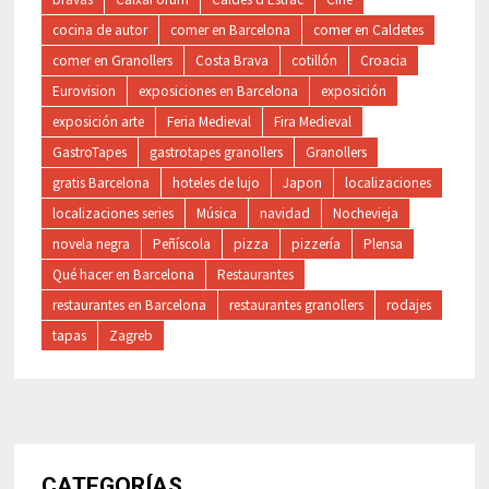
cocina de autor
comer en Barcelona
comer en Caldetes
comer en Granollers
Costa Brava
cotillón
Croacia
Eurovision
exposiciones en Barcelona
exposición
exposición arte
Feria Medieval
Fira Medieval
GastroTapes
gastrotapes granollers
Granollers
gratis Barcelona
hoteles de lujo
Japon
localizaciones
localizaciones series
Música
navidad
Nochevieja
novela negra
Peñíscola
pizza
pizzería
Plensa
Qué hacer en Barcelona
Restaurantes
restaurantes en Barcelona
restaurantes granollers
rodajes
tapas
Zagreb
CATEGORÍAS