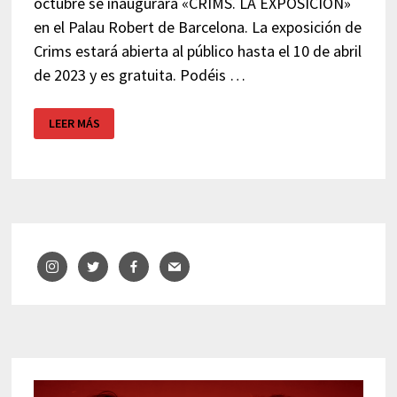
octubre se inaugurará «CRIMS. LA EXPOSICIÓN»
en el Palau Robert de Barcelona. La exposición de
Crims estará abierta al público hasta el 10 de abril
de 2023 y es gratuita. Podéis …
CRIMS
LEER MÁS
EXPOSICIÓN
PALAU
ROBERT
BARCELONA