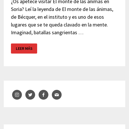
¿Os apetece visitar El monte de las ánimas en
Soria? Leí la leyenda de El monte de las ánimas,
de Bécquer, en el instituto y es uno de esos
lugares que se te queda clavado en la mente.
Imaginad, batallas sangrientas …
¿SE
LEER MÁS
PUEDE
VISITAR
«EL
MONTE
DE
LAS
ÁNIMAS»
DE
BÉCQUER?
–
SORIA