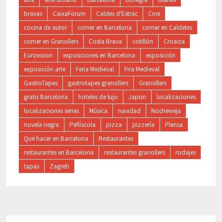
bravas
CaixaForum
Caldes d'Estrac
Cine
cocina de autor
comer en Barcelona
comer en Caldetes
comer en Granollers
Costa Brava
cotillón
Croacia
Eurovision
exposiciones en Barcelona
exposición
exposición arte
Feria Medieval
Fira Medieval
GastroTapes
gastrotapes granollers
Granollers
gratis Barcelona
hoteles de lujo
Japon
localizaciones
localizaciones series
Música
navidad
Nochevieja
novela negra
Peñíscola
pizza
pizzería
Plensa
Qué hacer en Barcelona
Restaurantes
restaurantes en Barcelona
restaurantes granollers
rodajes
tapas
Zagreb