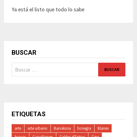
Ya está el listo que todo lo sabe
BUSCAR
Buscar:
ETIQUETAS
arte
arte urbano
Barcelona
bcnegra
Blanes
bravas
CaixaForum
Caldes d'Estrac
Cine