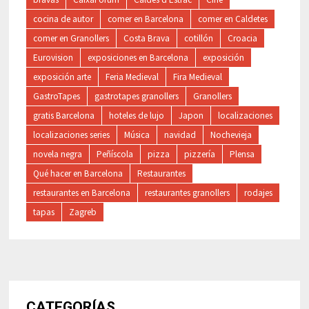
cocina de autor
comer en Barcelona
comer en Caldetes
comer en Granollers
Costa Brava
cotillón
Croacia
Eurovision
exposiciones en Barcelona
exposición
exposición arte
Feria Medieval
Fira Medieval
GastroTapes
gastrotapes granollers
Granollers
gratis Barcelona
hoteles de lujo
Japon
localizaciones
localizaciones series
Música
navidad
Nochevieja
novela negra
Peñíscola
pizza
pizzería
Plensa
Qué hacer en Barcelona
Restaurantes
restaurantes en Barcelona
restaurantes granollers
rodajes
tapas
Zagreb
CATEGORÍAS