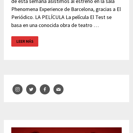
de esta semana asistimos al estreno en la sala
Phenomena Experience de Barcelona, gracias a El
Periódico. LA PELÍCULA La película El Test se
basa en una conocida obra de teatro …
PELÍCULA
LEER MÁS
EL
TEST