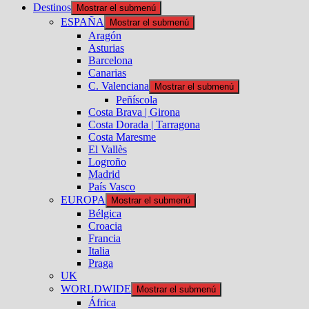
Destinos
Mostrar el submenú
ESPAÑA
Mostrar el submenú
Aragón
Asturias
Barcelona
Canarias
C. Valenciana
Mostrar el submenú
Peñíscola
Costa Brava | Girona
Costa Dorada | Tarragona
Costa Maresme
El Vallès
Logroño
Madrid
País Vasco
EUROPA
Mostrar el submenú
Bélgica
Croacia
Francia
Italia
Praga
UK
WORLDWIDE
Mostrar el submenú
África