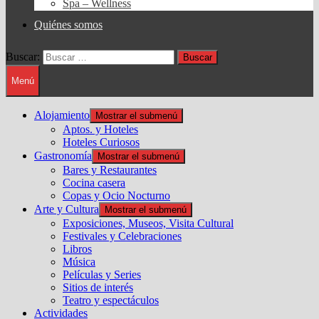
Spa – Wellness
Quiénes somos
Buscar:
Menú
Alojamiento
Mostrar el submenú
Aptos. y Hoteles
Hoteles Curiosos
Gastronomía
Mostrar el submenú
Bares y Restaurantes
Cocina casera
Copas y Ocio Nocturno
Arte y Cultura
Mostrar el submenú
Exposiciones, Museos, Visita Cultural
Festivales y Celebraciones
Libros
Música
Películas y Series
Sitios de interés
Teatro y espectáculos
Actividades