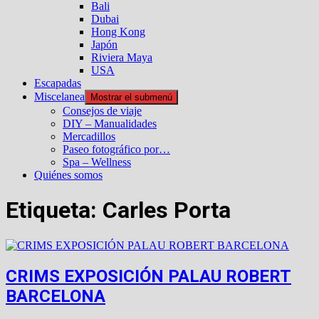
Bali
Dubai
Hong Kong
Japón
Riviera Maya
USA
Escapadas
Miscelanea
Mostrar el submenú
Consejos de viaje
DIY – Manualidades
Mercadillos
Paseo fotográfico por…
Spa – Wellness
Quiénes somos
Etiqueta:
Carles Porta
CRIMS EXPOSICIÓN PALAU ROBERT
BARCELONA