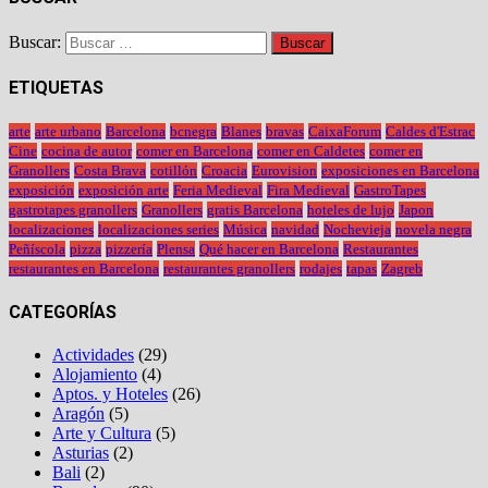
Buscar:
ETIQUETAS
arte
arte urbano
Barcelona
bcnegra
Blanes
bravas
CaixaForum
Caldes d'Estrac
Cine
cocina de autor
comer en Barcelona
comer en Caldetes
comer en
Granollers
Costa Brava
cotillón
Croacia
Eurovision
exposiciones en Barcelona
exposición
exposición arte
Feria Medieval
Fira Medieval
GastroTapes
gastrotapes granollers
Granollers
gratis Barcelona
hoteles de lujo
Japon
localizaciones
localizaciones series
Música
navidad
Nochevieja
novela negra
Peñíscola
pizza
pizzería
Plensa
Qué hacer en Barcelona
Restaurantes
restaurantes en Barcelona
restaurantes granollers
rodajes
tapas
Zagreb
CATEGORÍAS
Actividades
(29)
Alojamiento
(4)
Aptos. y Hoteles
(26)
Aragón
(5)
Arte y Cultura
(5)
Asturias
(2)
Bali
(2)