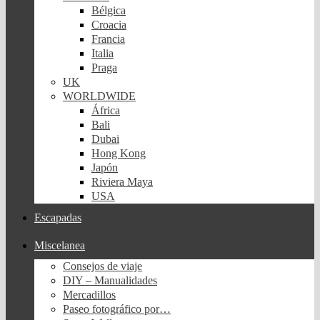
Bélgica
Croacia
Francia
Italia
Praga
UK
WORLDWIDE
África
Bali
Dubai
Hong Kong
Japón
Riviera Maya
USA
Escapadas
Miscelanea
Consejos de viaje
DIY – Manualidades
Mercadillos
Paseo fotográfico por…