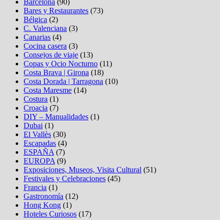
Barcelona
(90)
Bares y Restaurantes
(73)
Bélgica
(2)
C. Valenciana
(3)
Canarias
(4)
Cocina casera
(3)
Consejos de viaje
(13)
Copas y Ocio Nocturno
(11)
Costa Brava | Girona
(18)
Costa Dorada | Tarragona
(10)
Costa Maresme
(14)
Costura
(1)
Croacia
(7)
DIY – Manualidades
(1)
Dubai
(1)
El Vallès
(30)
Escapadas
(4)
ESPAÑA
(7)
EUROPA
(9)
Exposiciones, Museos, Visita Cultural
(51)
Festivales y Celebraciones
(45)
Francia
(1)
Gastronomía
(12)
Hong Kong
(1)
Hoteles Curiosos
(17)