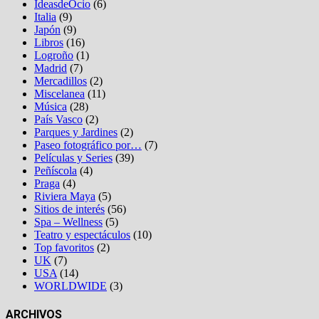
IdeasdeOcio
(6)
Italia
(9)
Japón
(9)
Libros
(16)
Logroño
(1)
Madrid
(7)
Mercadillos
(2)
Miscelanea
(11)
Música
(28)
País Vasco
(2)
Parques y Jardines
(2)
Paseo fotográfico por…
(7)
Películas y Series
(39)
Peñíscola
(4)
Praga
(4)
Riviera Maya
(5)
Sitios de interés
(56)
Spa – Wellness
(5)
Teatro y espectáculos
(10)
Top favoritos
(2)
UK
(7)
USA
(14)
WORLDWIDE
(3)
ARCHIVOS