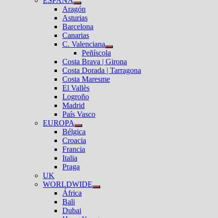
ESPAÑA
el
Mostrar
Aragón
submenú
el
Asturias
submenú
Barcelona
Canarias
C. Valenciana
Mostrar
Peñíscola
el
Costa Brava | Girona
submenú
Costa Dorada | Tarragona
Costa Maresme
El Vallès
Logroño
Madrid
País Vasco
EUROPA
Mostrar
Bélgica
el
Croacia
submenú
Francia
Italia
Praga
UK
WORLDWIDE
Mostrar
África
el
Bali
submenú
Dubai