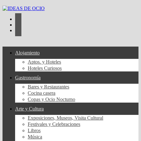
Saltar
al
contenido
Alojamiento
Aptos. y Hoteles
Hoteles Curiosos
Gastronomía
Bares y Restaurantes
Cocina casera
Copas y Ocio Nocturno
Arte y Cultura
Exposiciones, Museos, Visita Cultural
Festivales y Celebraciones
Libros
Música