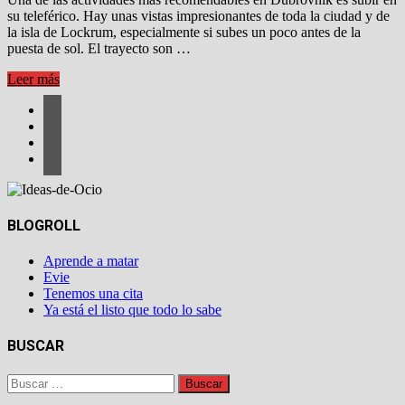
su teleférico. Hay unas vistas impresionantes de toda la ciudad y de
la isla de Lockrum, especialmente si subes un poco antes de la
puesta de sol. El trayecto son …
Teleférico
Leer más
de
Dubrovnik
–
Puesta
de
sol
BLOGROLL
Aprende a matar
Evie
Tenemos una cita
Ya está el listo que todo lo sabe
BUSCAR
Buscar: