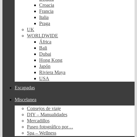
Croacia
Francia
Italia
Praga
UK
WORLDWIDE
África
Bali
Dubai
Hong Kong
Japón
Riviera Maya
USA
Escapadas
Miscelanea
Consejos de viaje
DIY – Manualidades
Mercadillos
Paseo fotográfico por…
Spa – Wellness