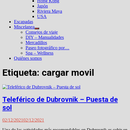
Hong Kong
Japón
Riviera Maya
USA
Escapadas
Miscelanea
Mostrar
Consejos de viaje
el
DIY – Manualidades
submenú
Mercadillos
Paseo fotográfico por…
Spa – Wellness
Quiénes somos
Etiqueta:
cargar movil
Teleférico de Dubrovnik – Puesta de
sol
02/12/2021
02/12/2021
Una de las actividades más recomendables en Dubrovnik es subir en