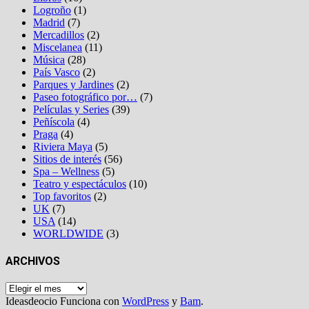
Logroño
(1)
Madrid
(7)
Mercadillos
(2)
Miscelanea
(11)
Música
(28)
País Vasco
(2)
Parques y Jardines
(2)
Paseo fotográfico por…
(7)
Películas y Series
(39)
Peñíscola
(4)
Praga
(4)
Riviera Maya
(5)
Sitios de interés
(56)
Spa – Wellness
(5)
Teatro y espectáculos
(10)
Top favoritos
(2)
UK
(7)
USA
(14)
WORLDWIDE
(3)
ARCHIVOS
Archivos
Ideasdeocio Funciona con
WordPress
y
Bam
.