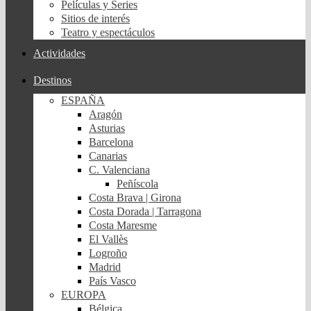
Películas y Series
Sitios de interés
Teatro y espectáculos
Actividades
Destinos
ESPAÑA
Aragón
Asturias
Barcelona
Canarias
C. Valenciana
Peñíscola
Costa Brava | Girona
Costa Dorada | Tarragona
Costa Maresme
El Vallès
Logroño
Madrid
País Vasco
EUROPA
Bélgica