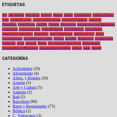
ETIQUETAS
arte
arte urbano
Barcelona
bcnegra
Blanes
bravas
CaixaForum
Caldes d'Estrac
Cine
cocina de autor
comer en Barcelona
comer en Caldetes
comer en
Granollers
Costa Brava
cotillón
Croacia
Eurovision
exposiciones en Barcelona
exposición
exposición arte
Feria Medieval
Fira Medieval
GastroTapes
gastrotapes granollers
Granollers
gratis Barcelona
hoteles de lujo
Japon
localizaciones
localizaciones series
Música
navidad
Nochevieja
novela negra
Peñíscola
pizza
pizzería
Plensa
Qué hacer en Barcelona
Restaurantes
restaurantes en Barcelona
restaurantes granollers
rodajes
tapas
Zagreb
CATEGORÍAS
Actividades
(29)
Alojamiento
(4)
Aptos. y Hoteles
(26)
Aragón
(5)
Arte y Cultura
(5)
Asturias
(2)
Bali
(2)
Barcelona
(90)
Bares y Restaurantes
(73)
Bélgica
(2)
C. Valenciana
(3)