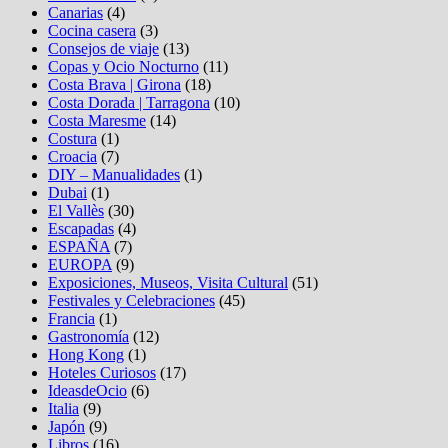
Canarias
(4)
Cocina casera
(3)
Consejos de viaje
(13)
Copas y Ocio Nocturno
(11)
Costa Brava | Girona
(18)
Costa Dorada | Tarragona
(10)
Costa Maresme
(14)
Costura
(1)
Croacia
(7)
DIY – Manualidades
(1)
Dubai
(1)
El Vallès
(30)
Escapadas
(4)
ESPAÑA
(7)
EUROPA
(9)
Exposiciones, Museos, Visita Cultural
(51)
Festivales y Celebraciones
(45)
Francia
(1)
Gastronomía
(12)
Hong Kong
(1)
Hoteles Curiosos
(17)
IdeasdeOcio
(6)
Italia
(9)
Japón
(9)
Libros
(16)