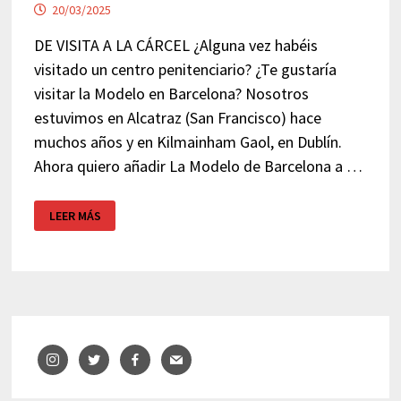
20/03/2025
DE VISITA A LA CÁRCEL ¿Alguna vez habéis
visitado un centro penitenciario? ¿Te gustaría
visitar la Modelo en Barcelona? Nosotros
estuvimos en Alcatraz (San Francisco) hace
muchos años y en Kilmainham Gaol, en Dublín.
Ahora quiero añadir La Modelo de Barcelona a …
VISITA
LEER MÁS
«LA
MODELO»
–
BARCELONA
(GRATIS)