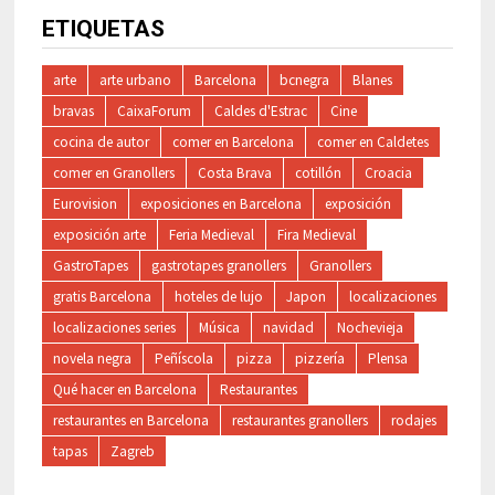
ETIQUETAS
arte
arte urbano
Barcelona
bcnegra
Blanes
bravas
CaixaForum
Caldes d'Estrac
Cine
cocina de autor
comer en Barcelona
comer en Caldetes
comer en Granollers
Costa Brava
cotillón
Croacia
Eurovision
exposiciones en Barcelona
exposición
exposición arte
Feria Medieval
Fira Medieval
GastroTapes
gastrotapes granollers
Granollers
gratis Barcelona
hoteles de lujo
Japon
localizaciones
localizaciones series
Música
navidad
Nochevieja
novela negra
Peñíscola
pizza
pizzería
Plensa
Qué hacer en Barcelona
Restaurantes
restaurantes en Barcelona
restaurantes granollers
rodajes
tapas
Zagreb