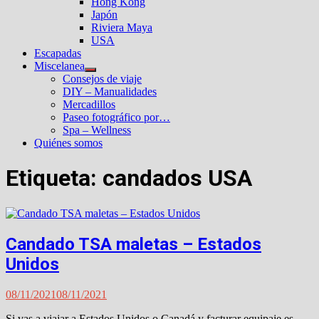
Hong Kong
Japón
Riviera Maya
USA
Escapadas
Miscelanea
Mostrar
Consejos de viaje
el
DIY – Manualidades
submenú
Mercadillos
Paseo fotográfico por…
Spa – Wellness
Quiénes somos
Etiqueta:
candados USA
Candado TSA maletas – Estados
Unidos
08/11/2021
08/11/2021
Si vas a viajar a Estados Unidos o Canadá y facturar equipaje es