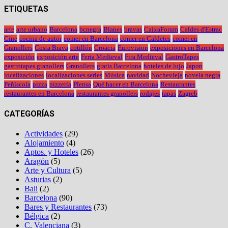
ETIQUETAS
arte
arte urbano
Barcelona
bcnegra
Blanes
bravas
CaixaForum
Caldes d'Estrac
Cine
cocina de autor
comer en Barcelona
comer en Caldetes
comer en
Granollers
Costa Brava
cotillón
Croacia
Eurovision
exposiciones en Barcelona
exposición
exposición arte
Feria Medieval
Fira Medieval
GastroTapes
gastrotapes granollers
Granollers
gratis Barcelona
hoteles de lujo
Japon
localizaciones
localizaciones series
Música
navidad
Nochevieja
novela negra
Peñíscola
pizza
pizzería
Plensa
Qué hacer en Barcelona
Restaurantes
restaurantes en Barcelona
restaurantes granollers
rodajes
tapas
Zagreb
CATEGORÍAS
Actividades
(29)
Alojamiento
(4)
Aptos. y Hoteles
(26)
Aragón
(5)
Arte y Cultura
(5)
Asturias
(2)
Bali
(2)
Barcelona
(90)
Bares y Restaurantes
(73)
Bélgica
(2)
C. Valenciana
(3)