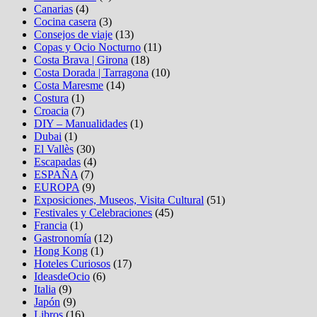
Canarias
(4)
Cocina casera
(3)
Consejos de viaje
(13)
Copas y Ocio Nocturno
(11)
Costa Brava | Girona
(18)
Costa Dorada | Tarragona
(10)
Costa Maresme
(14)
Costura
(1)
Croacia
(7)
DIY – Manualidades
(1)
Dubai
(1)
El Vallès
(30)
Escapadas
(4)
ESPAÑA
(7)
EUROPA
(9)
Exposiciones, Museos, Visita Cultural
(51)
Festivales y Celebraciones
(45)
Francia
(1)
Gastronomía
(12)
Hong Kong
(1)
Hoteles Curiosos
(17)
IdeasdeOcio
(6)
Italia
(9)
Japón
(9)
Libros
(16)