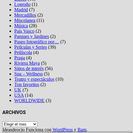
Logroño
(1)
Madrid
(7)
Mercadillos
(2)
Miscelanea
(11)
Música
(28)
País Vasco
(2)
Parques y Jardines
(2)
Paseo fotográfico por…
(7)
Películas y Series
(39)
Peñíscola
(4)
Praga
(4)
Riviera Maya
(5)
Sitios de interés
(56)
Spa – Wellness
(5)
Teatro y espectáculos
(10)
Top favoritos
(2)
UK
(7)
USA
(14)
WORLDWIDE
(3)
ARCHIVOS
Archivos
Ideasdeocio Funciona con
WordPress
y
Bam
.