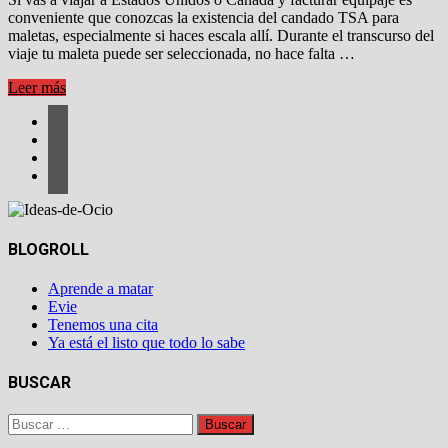
conveniente que conozcas la existencia del candado TSA para
maletas, especialmente si haces escala allí. Durante el transcurso del
viaje tu maleta puede ser seleccionada, no hace falta …
Candado
Leer más
TSA
maletas
–
Estados
Unidos
BLOGROLL
Aprende a matar
Evie
Tenemos una cita
Ya está el listo que todo lo sabe
BUSCAR
Buscar: