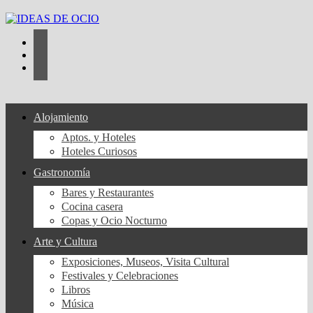
Saltar
al
contenido
Alojamiento
Aptos. y Hoteles
Hoteles Curiosos
Gastronomía
Bares y Restaurantes
Cocina casera
Copas y Ocio Nocturno
Arte y Cultura
Exposiciones, Museos, Visita Cultural
Festivales y Celebraciones
Libros
Música