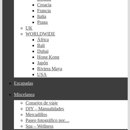
Croacia
Francia
Italia
Praga
UK
WORLDWIDE
África
Bali
Dubai
Hong Kong
Japón
Riviera Maya
USA
Escapadas
Miscelanea
Consejos de viaje
DIY – Manualidades
Mercadillos
Paseo fotográfico por…
Spa – Wellness