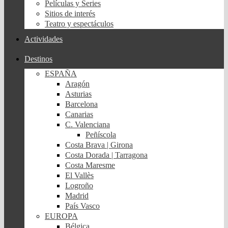
Películas y Series
Sitios de interés
Teatro y espectáculos
Actividades
Destinos
ESPAÑA
Aragón
Asturias
Barcelona
Canarias
C. Valenciana
Peñíscola
Costa Brava | Girona
Costa Dorada | Tarragona
Costa Maresme
El Vallès
Logroño
Madrid
País Vasco
EUROPA
Bélgica