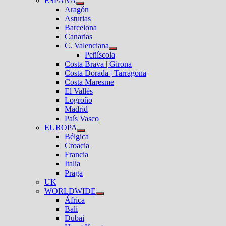
ESPAÑA
el
Mostrar
Aragón
submenú
el
Asturias
submenú
Barcelona
Canarias
C. Valenciana
Mostrar
Peñíscola
el
Costa Brava | Girona
submenú
Costa Dorada | Tarragona
Costa Maresme
El Vallès
Logroño
Madrid
País Vasco
EUROPA
Mostrar
Bélgica
el
Croacia
submenú
Francia
Italia
Praga
UK
WORLDWIDE
Mostrar
África
el
Bali
submenú
Dubai