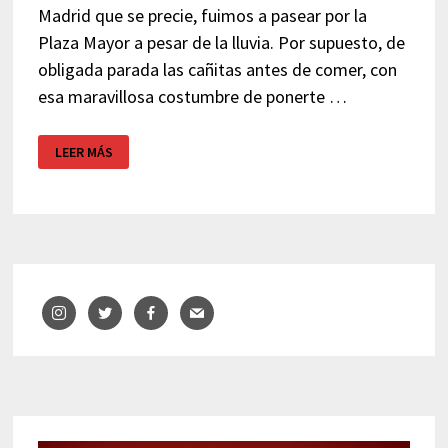
Madrid que se precie, fuimos a pasear por la
Plaza Mayor a pesar de la lluvia. Por supuesto, de
obligada parada las cañitas antes de comer, con
esa maravillosa costumbre de ponerte …
CAFÉ
LEER MÁS
BAR
LOS
ARCOS
–
MADRID