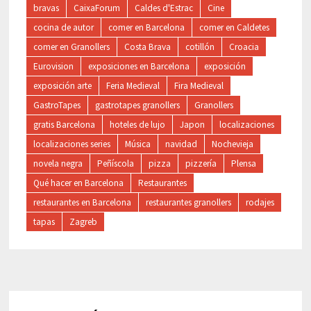
bravas
CaixaForum
Caldes d'Estrac
Cine
cocina de autor
comer en Barcelona
comer en Caldetes
comer en Granollers
Costa Brava
cotillón
Croacia
Eurovision
exposiciones en Barcelona
exposición
exposición arte
Feria Medieval
Fira Medieval
GastroTapes
gastrotapes granollers
Granollers
gratis Barcelona
hoteles de lujo
Japon
localizaciones
localizaciones series
Música
navidad
Nochevieja
novela negra
Peñíscola
pizza
pizzería
Plensa
Qué hacer en Barcelona
Restaurantes
restaurantes en Barcelona
restaurantes granollers
rodajes
tapas
Zagreb