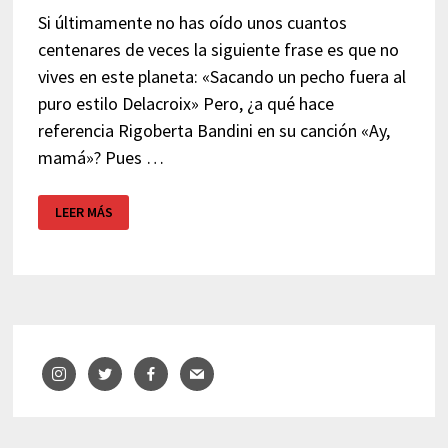
Si últimamente no has oído unos cuantos
centenares de veces la siguiente frase es que no
vives en este planeta: «Sacando un pecho fuera al
puro estilo Delacroix» Pero, ¿a qué hace
referencia Rigoberta Bandini en su canción «Ay,
mamá»? Pues …
DELACROIX,
LEER MÁS
RIGOBERTA
BANDINI,
LA
TETA
Y
EUROVISIÓN