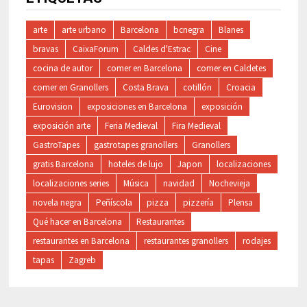
arte
arte urbano
Barcelona
bcnegra
Blanes
bravas
CaixaForum
Caldes d'Estrac
Cine
cocina de autor
comer en Barcelona
comer en Caldetes
comer en Granollers
Costa Brava
cotillón
Croacia
Eurovision
exposiciones en Barcelona
exposición
exposición arte
Feria Medieval
Fira Medieval
GastroTapes
gastrotapes granollers
Granollers
gratis Barcelona
hoteles de lujo
Japon
localizaciones
localizaciones series
Música
navidad
Nochevieja
novela negra
Peñíscola
pizza
pizzería
Plensa
Qué hacer en Barcelona
Restaurantes
restaurantes en Barcelona
restaurantes granollers
rodajes
tapas
Zagreb