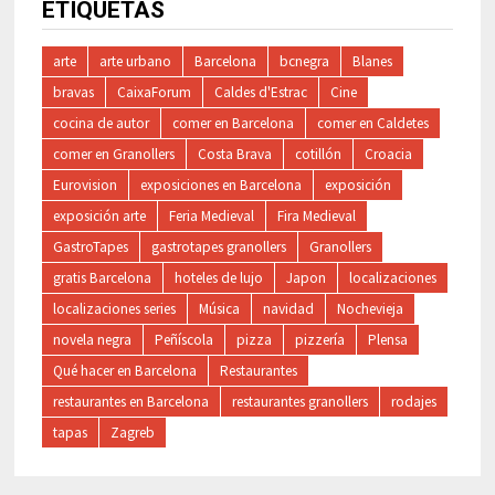
ETIQUETAS
arte
arte urbano
Barcelona
bcnegra
Blanes
bravas
CaixaForum
Caldes d'Estrac
Cine
cocina de autor
comer en Barcelona
comer en Caldetes
comer en Granollers
Costa Brava
cotillón
Croacia
Eurovision
exposiciones en Barcelona
exposición
exposición arte
Feria Medieval
Fira Medieval
GastroTapes
gastrotapes granollers
Granollers
gratis Barcelona
hoteles de lujo
Japon
localizaciones
localizaciones series
Música
navidad
Nochevieja
novela negra
Peñíscola
pizza
pizzería
Plensa
Qué hacer en Barcelona
Restaurantes
restaurantes en Barcelona
restaurantes granollers
rodajes
tapas
Zagreb