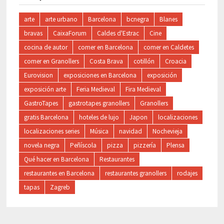
arte
arte urbano
Barcelona
bcnegra
Blanes
bravas
CaixaForum
Caldes d'Estrac
Cine
cocina de autor
comer en Barcelona
comer en Caldetes
comer en Granollers
Costa Brava
cotillón
Croacia
Eurovision
exposiciones en Barcelona
exposición
exposición arte
Feria Medieval
Fira Medieval
GastroTapes
gastrotapes granollers
Granollers
gratis Barcelona
hoteles de lujo
Japon
localizaciones
localizaciones series
Música
navidad
Nochevieja
novela negra
Peñíscola
pizza
pizzería
Plensa
Qué hacer en Barcelona
Restaurantes
restaurantes en Barcelona
restaurantes granollers
rodajes
tapas
Zagreb