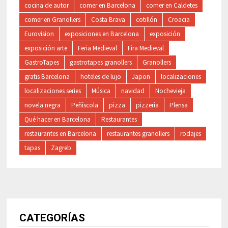
cocina de autor
comer en Barcelona
comer en Caldetes
comer en Granollers
Costa Brava
cotillón
Croacia
Eurovision
exposiciones en Barcelona
exposición
exposición arte
Feria Medieval
Fira Medieval
GastroTapes
gastrotapes granollers
Granollers
gratis Barcelona
hoteles de lujo
Japon
localizaciones
localizaciones series
Música
navidad
Nochevieja
novela negra
Peñíscola
pizza
pizzería
Plensa
Qué hacer en Barcelona
Restaurantes
restaurantes en Barcelona
restaurantes granollers
rodajes
tapas
Zagreb
CATEGORÍAS