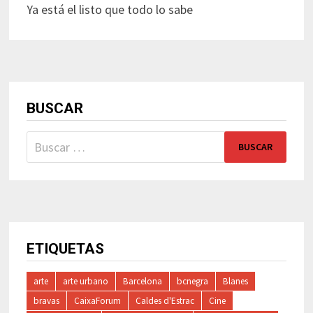
Ya está el listo que todo lo sabe
BUSCAR
Buscar:
ETIQUETAS
arte
arte urbano
Barcelona
bcnegra
Blanes
bravas
CaixaForum
Caldes d'Estrac
Cine