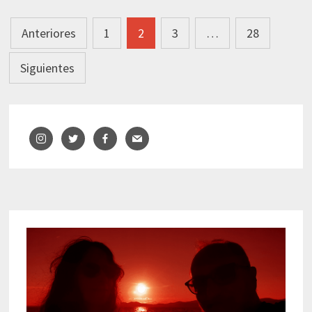
BARCELONA
Navegación
Anteriores
1
2
3
…
28
de
Siguientes
entradas