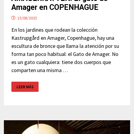
Amager en COPENHAGUE
15/08/2025
En los jardines que rodean la colección
Kastrupgård en Amager, Copenhague, hay una
escultura de bronce que llama la atención por su
forma tan poco habitual: el Gato de Amager. No
es un gato cualquiera: tiene dos cuerpos que
comparten una misma …
AMAGERKATTEN:
LEER MÁS
EL
GATO
DE
AMAGER
EN
COPENHAGUE