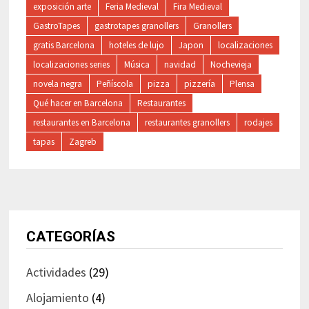
exposición arte
Feria Medieval
Fira Medieval
GastroTapes
gastrotapes granollers
Granollers
gratis Barcelona
hoteles de lujo
Japon
localizaciones
localizaciones series
Música
navidad
Nochevieja
novela negra
Peñíscola
pizza
pizzería
Plensa
Qué hacer en Barcelona
Restaurantes
restaurantes en Barcelona
restaurantes granollers
rodajes
tapas
Zagreb
CATEGORÍAS
Actividades
(29)
Alojamiento
(4)