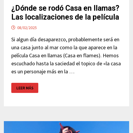
¿Dónde se rodó Casa en llamas?
Las localizaciones de la película
08/02/2025
Si algun día desaparezco, probablemente será en
una casa junto al mar como la que aparece en la
película Casa en llamas (Casa en flames). Hemos
escuchado hasta la saciedad el topico de «la casa
es un personaje más en la …
¿DÓNDE
LEER MÁS
SE
RODÓ
CASA
EN
LLAMAS?
LAS
LOCALIZACIONES
DE
LA
PELÍCULA