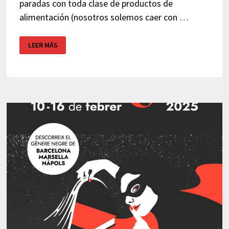
paradas con toda clase de productos de
alimentación (nosotros solemos caer con …
FERIA
LEER MÁS
MEDIEVAL
PARETS
DEL
VALLÈS
2025