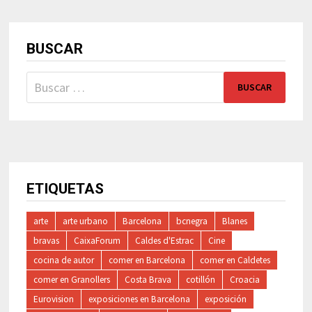
BUSCAR
Buscar:
ETIQUETAS
arte
arte urbano
Barcelona
bcnegra
Blanes
bravas
CaixaForum
Caldes d'Estrac
Cine
cocina de autor
comer en Barcelona
comer en Caldetes
comer en Granollers
Costa Brava
cotillón
Croacia
Eurovision
exposiciones en Barcelona
exposición