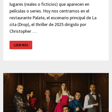
lugares (reales o ficticios) que aparecen en
películas o series. Hoy nos centramos en el
restaurante Palate, el escenario principal de La
cita (Drop), el thriller de 2025 dirigido por
Christopher …
EL
LEER MÁS
RESTAURANTE
PALATE
DE
LA
PELÍCULA
LA
CITA
(DROP)