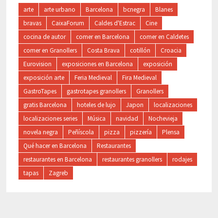
arte
arte urbano
Barcelona
bcnegra
Blanes
bravas
CaixaForum
Caldes d'Estrac
Cine
cocina de autor
comer en Barcelona
comer en Caldetes
comer en Granollers
Costa Brava
cotillón
Croacia
Eurovision
exposiciones en Barcelona
exposición
exposición arte
Feria Medieval
Fira Medieval
GastroTapes
gastrotapes granollers
Granollers
gratis Barcelona
hoteles de lujo
Japon
localizaciones
localizaciones series
Música
navidad
Nochevieja
novela negra
Peñíscola
pizza
pizzería
Plensa
Qué hacer en Barcelona
Restaurantes
restaurantes en Barcelona
restaurantes granollers
rodajes
tapas
Zagreb