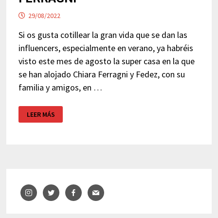
29/08/2022
Si os gusta cotillear la gran vida que se dan las
influencers, especialmente en verano, ya habréis
visto este mes de agosto la super casa en la que
se han alojado Chiara Ferragni y Fedez, con su
familia y amigos, en …
LA
LEER MÁS
CASA
EN
IBIZA
DE
CHIARA
FERRAGNI