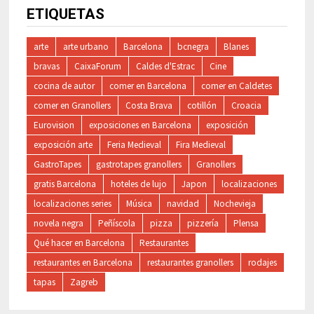
ETIQUETAS
arte
arte urbano
Barcelona
bcnegra
Blanes
bravas
CaixaForum
Caldes d'Estrac
Cine
cocina de autor
comer en Barcelona
comer en Caldetes
comer en Granollers
Costa Brava
cotillón
Croacia
Eurovision
exposiciones en Barcelona
exposición
exposición arte
Feria Medieval
Fira Medieval
GastroTapes
gastrotapes granollers
Granollers
gratis Barcelona
hoteles de lujo
Japon
localizaciones
localizaciones series
Música
navidad
Nochevieja
novela negra
Peñíscola
pizza
pizzería
Plensa
Qué hacer en Barcelona
Restaurantes
restaurantes en Barcelona
restaurantes granollers
rodajes
tapas
Zagreb