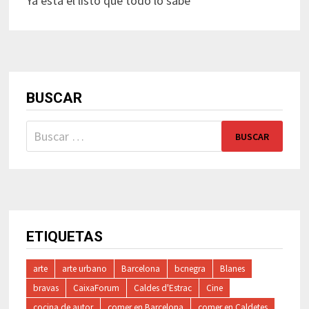
Ya está el listo que todo lo sabe
BUSCAR
Buscar:
ETIQUETAS
arte
arte urbano
Barcelona
bcnegra
Blanes
bravas
CaixaForum
Caldes d'Estrac
Cine
cocina de autor
comer en Barcelona
comer en Caldetes