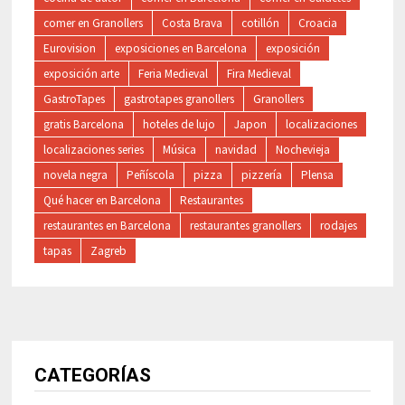
comer en Granollers
Costa Brava
cotillón
Croacia
Eurovision
exposiciones en Barcelona
exposición
exposición arte
Feria Medieval
Fira Medieval
GastroTapes
gastrotapes granollers
Granollers
gratis Barcelona
hoteles de lujo
Japon
localizaciones
localizaciones series
Música
navidad
Nochevieja
novela negra
Peñíscola
pizza
pizzería
Plensa
Qué hacer en Barcelona
Restaurantes
restaurantes en Barcelona
restaurantes granollers
rodajes
tapas
Zagreb
CATEGORÍAS