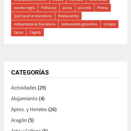
novela negra
Peñíscola
pizza
pizzería
Plensa
Qué hacer en Barcelona
Restaurantes
restaurantes en Barcelona
restaurantes granollers
rodajes
tapas
Zagreb
CATEGORÍAS
Actividades
(29)
Alojamiento
(4)
Aptos. y Hoteles
(26)
Aragón
(5)
Arte y Cultura
(5)