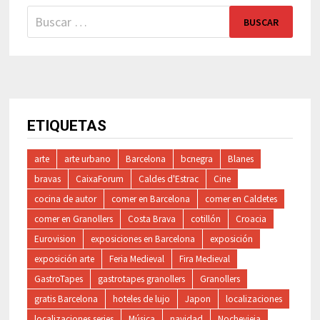
Buscar:
ETIQUETAS
arte
arte urbano
Barcelona
bcnegra
Blanes
bravas
CaixaForum
Caldes d'Estrac
Cine
cocina de autor
comer en Barcelona
comer en Caldetes
comer en Granollers
Costa Brava
cotillón
Croacia
Eurovision
exposiciones en Barcelona
exposición
exposición arte
Feria Medieval
Fira Medieval
GastroTapes
gastrotapes granollers
Granollers
gratis Barcelona
hoteles de lujo
Japon
localizaciones
localizaciones series
Música
navidad
Nochevieja