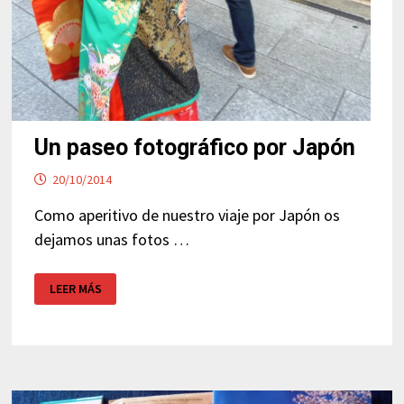
Un paseo fotográfico por Japón
20/10/2014
Como aperitivo de nuestro viaje por Japón os
dejamos unas fotos …
UN
LEER MÁS
PASEO
FOTOGRÁFICO
POR
JAPÓN