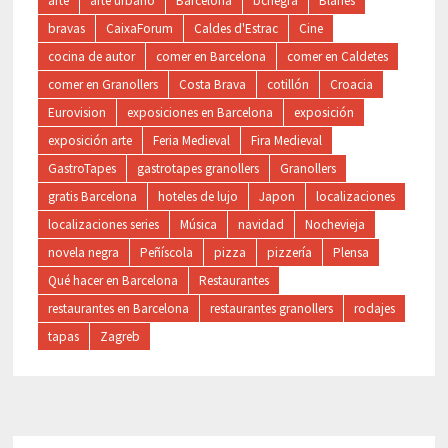
arte
arte urbano
Barcelona
bcnegra
Blanes
bravas
CaixaForum
Caldes d'Estrac
Cine
cocina de autor
comer en Barcelona
comer en Caldetes
comer en Granollers
Costa Brava
cotillón
Croacia
Eurovision
exposiciones en Barcelona
exposición
exposición arte
Feria Medieval
Fira Medieval
GastroTapes
gastrotapes granollers
Granollers
gratis Barcelona
hoteles de lujo
Japon
localizaciones
localizaciones series
Música
navidad
Nochevieja
novela negra
Peñíscola
pizza
pizzería
Plensa
Qué hacer en Barcelona
Restaurantes
restaurantes en Barcelona
restaurantes granollers
rodajes
tapas
Zagreb