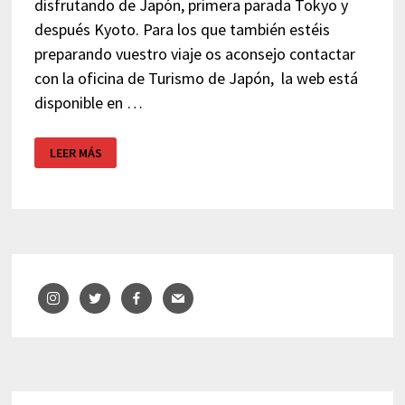
disfrutando de Japón, primera parada Tokyo y
después Kyoto. Para los que también estéis
preparando vuestro viaje os aconsejo contactar
con la oficina de Turismo de Japón, la web está
disponible en …
VIAJE
LEER MÁS
A
JAPÓN
–
OFICINA
DE
TURISMO