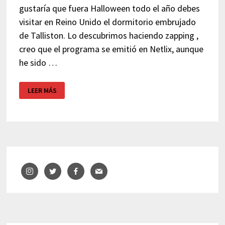
gustaría que fuera Halloween todo el año debes
visitar en Reino Unido el dormitorio embrujado
de Talliston. Lo descubrimos haciendo zapping ,
creo que el programa se emitió en Netlix, aunque
he sido …
EL
LEER MÁS
DORMITORIO
EMBRUJADO
DE
TALLISTON