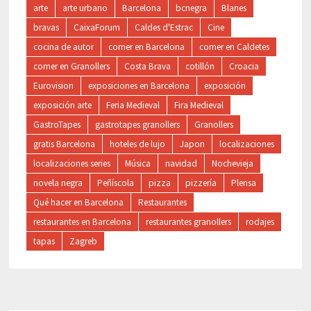
arte
arte urbano
Barcelona
bcnegra
Blanes
bravas
CaixaForum
Caldes d'Estrac
Cine
cocina de autor
comer en Barcelona
comer en Caldetes
comer en Granollers
Costa Brava
cotillón
Croacia
Eurovision
exposiciones en Barcelona
exposición
exposición arte
Feria Medieval
Fira Medieval
GastroTapes
gastrotapes granollers
Granollers
gratis Barcelona
hoteles de lujo
Japon
localizaciones
localizaciones series
Música
navidad
Nochevieja
novela negra
Peñíscola
pizza
pizzería
Plensa
Qué hacer en Barcelona
Restaurantes
restaurantes en Barcelona
restaurantes granollers
rodajes
tapas
Zagreb