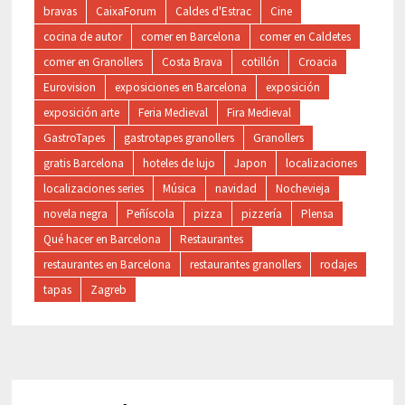
bravas
CaixaForum
Caldes d'Estrac
Cine
cocina de autor
comer en Barcelona
comer en Caldetes
comer en Granollers
Costa Brava
cotillón
Croacia
Eurovision
exposiciones en Barcelona
exposición
exposición arte
Feria Medieval
Fira Medieval
GastroTapes
gastrotapes granollers
Granollers
gratis Barcelona
hoteles de lujo
Japon
localizaciones
localizaciones series
Música
navidad
Nochevieja
novela negra
Peñíscola
pizza
pizzería
Plensa
Qué hacer en Barcelona
Restaurantes
restaurantes en Barcelona
restaurantes granollers
rodajes
tapas
Zagreb