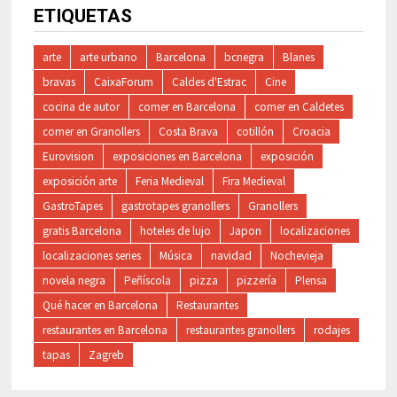
ETIQUETAS
arte
arte urbano
Barcelona
bcnegra
Blanes
bravas
CaixaForum
Caldes d'Estrac
Cine
cocina de autor
comer en Barcelona
comer en Caldetes
comer en Granollers
Costa Brava
cotillón
Croacia
Eurovision
exposiciones en Barcelona
exposición
exposición arte
Feria Medieval
Fira Medieval
GastroTapes
gastrotapes granollers
Granollers
gratis Barcelona
hoteles de lujo
Japon
localizaciones
localizaciones series
Música
navidad
Nochevieja
novela negra
Peñíscola
pizza
pizzería
Plensa
Qué hacer en Barcelona
Restaurantes
restaurantes en Barcelona
restaurantes granollers
rodajes
tapas
Zagreb