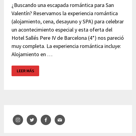
¿Buscando una escapada romántica para San
Valentín? Reservamos la experiencia romántica
(alojamiento, cena, desayuno y SPA) para celebrar
un acontecimiento especial y esta oferta del
Hotel Sallés Pere IV de Barcelona (4*) nos pareció
muy completa. La experiencia romántica incluye:
Alojamiento en …
PACK
LEER MÁS
ROMÁNTICO
HOTEL
SALLÉS
PERE
IV
–
BARCELONA