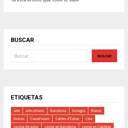
BUSCAR
Buscar:
ETIQUETAS
arte
arte urbano
Barcelona
bcnegra
Blanes
bravas
CaixaForum
Caldes d'Estrac
Cine
cocina de autor
comer en Barcelona
comer en Caldetes