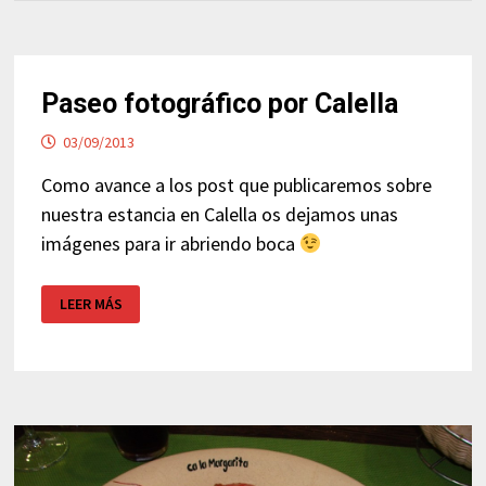
Paseo fotográfico por Calella
03/09/2013
Como avance a los post que publicaremos sobre
nuestra estancia en Calella os dejamos unas
imágenes para ir abriendo boca
PASEO
LEER MÁS
FOTOGRÁFICO
POR
CALELLA