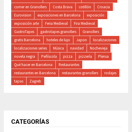
comer en Granollers
Costa Brava
cotillón
Croacia
Eurovision
exposiciones en Barcelona
exposición
exposición arte
Feria Medieval
Fira Medieval
GastroTapes
gastrotapes granollers
Granollers
gratis Barcelona
hoteles de lujo
Japon
localizaciones
localizaciones series
Música
navidad
Nochevieja
novela negra
Peñíscola
pizza
pizzería
Plensa
Qué hacer en Barcelona
Restaurantes
restaurantes en Barcelona
restaurantes granollers
rodajes
tapas
Zagreb
CATEGORÍAS