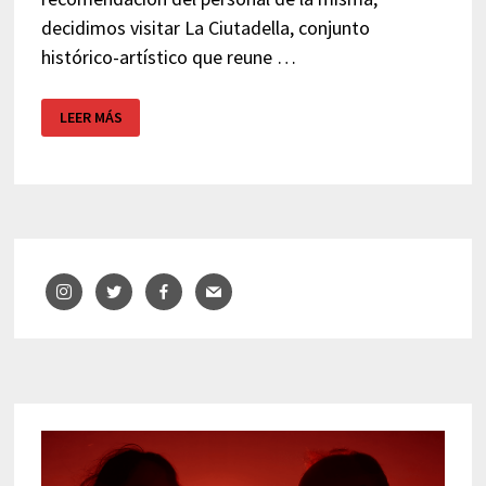
decidimos visitar La Ciutadella, conjunto
histórico-artístico que reune …
CA
LEER MÁS
LA
MARGARITA
–
ROSES