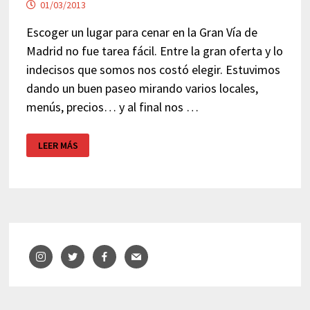
01/03/2013
Escoger un lugar para cenar en la Gran Vía de
Madrid no fue tarea fácil. Entre la gran oferta y lo
indecisos que somos nos costó elegir. Estuvimos
dando un buen paseo mirando varios locales,
menús, precios… y al final nos …
RESTAURANTE
LEER MÁS
GRAN
VÍA
MADRID
–
NEBRASKA