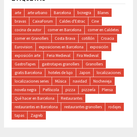
arte
arte urbano
Barcelona
bcnegra
Blanes
bravas
CaixaForum
Caldes d'Estrac
Cine
cocina de autor
comer en Barcelona
comer en Caldetes
comer en Granollers
Costa Brava
cotillón
Croacia
Eurovision
exposiciones en Barcelona
exposición
exposición arte
Feria Medieval
Fira Medieval
GastroTapes
gastrotapes granollers
Granollers
gratis Barcelona
hoteles de lujo
Japon
localizaciones
localizaciones series
Música
navidad
Nochevieja
novela negra
Peñíscola
pizza
pizzería
Plensa
Qué hacer en Barcelona
Restaurantes
restaurantes en Barcelona
restaurantes granollers
rodajes
tapas
Zagreb