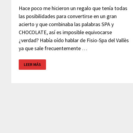
Hace poco me hicieron un regalo que tenía todas
las posibilidades para convertirse en un gran
acierto y que combinaba las palabras SPA y
CHOCOLATE, así es imposible equivocarse
¿verdad? Había oído hablar de Fisio-Spa del Vallès
ya que sale frecuentemente …
FISIO-
LEER MÁS
SPA
DEL
VALLÈS
–
PARETS
DEL
VALLÈS