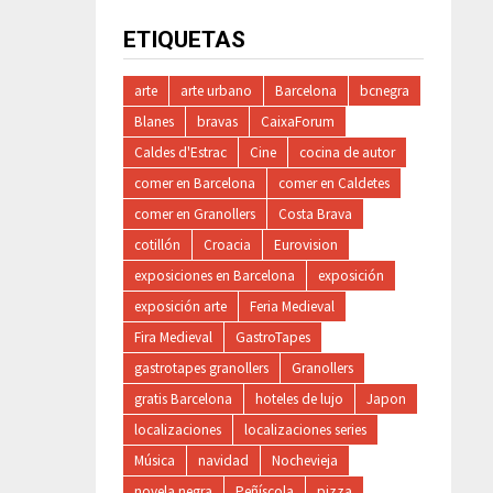
ETIQUETAS
arte
arte urbano
Barcelona
bcnegra
Blanes
bravas
CaixaForum
Caldes d'Estrac
Cine
cocina de autor
comer en Barcelona
comer en Caldetes
comer en Granollers
Costa Brava
cotillón
Croacia
Eurovision
exposiciones en Barcelona
exposición
exposición arte
Feria Medieval
Fira Medieval
GastroTapes
gastrotapes granollers
Granollers
gratis Barcelona
hoteles de lujo
Japon
localizaciones
localizaciones series
Música
navidad
Nochevieja
novela negra
Peñíscola
pizza