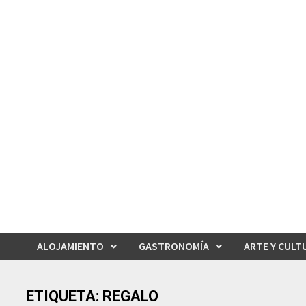
Saltar
al
contenido
ALOJAMIENTO
GASTRONOMÍA
ARTE Y CULT
ETIQUETA:
REGALO