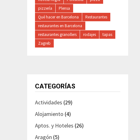
pizzería
Plensa
Qué hacer en Barcelona
Restaurantes
restaurantes en Barcelona
restaurantes granollers
rodajes
tapas
Zagreb
CATEGORÍAS
Actividades
(29)
Alojamiento
(4)
Aptos. y Hoteles
(26)
Aragón
(5)