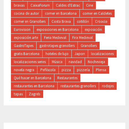
bravas
CaixaForum
Caldes d'Estrac
Cine
cocina de autor
comer en Barcelona
comer en Caldetes
comer en Granollers
Costa Brava
cotillón
Croacia
Eurovision
exposiciones en Barcelona
exposición
exposición arte
Feria Medieval
Fira Medieval
GastroTapes
gastrotapes granollers
Granollers
gratis Barcelona
hoteles de lujo
Japon
localizaciones
localizaciones series
Música
navidad
Nochevieja
novela negra
Peñíscola
pizza
pizzería
Plensa
Qué hacer en Barcelona
Restaurantes
restaurantes en Barcelona
restaurantes granollers
rodajes
tapas
Zagreb