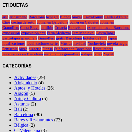
ETIQUETAS
arte
arte urbano
Barcelona
bcnegra
Blanes
bravas
CaixaForum
Caldes d'Estrac
Cine
cocina de autor
comer en Barcelona
comer en Caldetes
comer en
Granollers
Costa Brava
cotillón
Croacia
Eurovision
exposiciones en Barcelona
exposición
exposición arte
Feria Medieval
Fira Medieval
GastroTapes
gastrotapes granollers
Granollers
gratis Barcelona
hoteles de lujo
Japon
localizaciones
localizaciones series
Música
navidad
Nochevieja
novela negra
Peñíscola
pizza
pizzería
Plensa
Qué hacer en Barcelona
Restaurantes
restaurantes en Barcelona
restaurantes granollers
rodajes
tapas
Zagreb
CATEGORÍAS
Actividades
(29)
Alojamiento
(4)
Aptos. y Hoteles
(26)
Aragón
(5)
Arte y Cultura
(5)
Asturias
(2)
Bali
(2)
Barcelona
(90)
Bares y Restaurantes
(73)
Bélgica
(2)
C. Valenciana
(3)