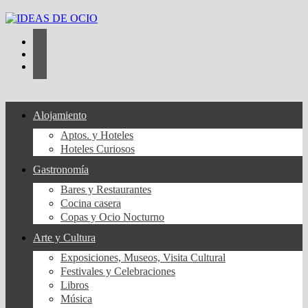
Saltar
al
contenido
Alojamiento
Aptos. y Hoteles
Hoteles Curiosos
Gastronomía
Bares y Restaurantes
Cocina casera
Copas y Ocio Nocturno
Arte y Cultura
Exposiciones, Museos, Visita Cultural
Festivales y Celebraciones
Libros
Música