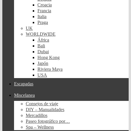
Croacia
Francia
Italia
Praga
UK
WORLDWIDE
África
Bali
Dubai
Hong Kong
Japón
Riviera Maya
USA
Escapadas
Miscelanea
Consejos de viaje
DIY – Manualidades
Mercadillos
Paseo fotográfico por…
Spa – Wellness