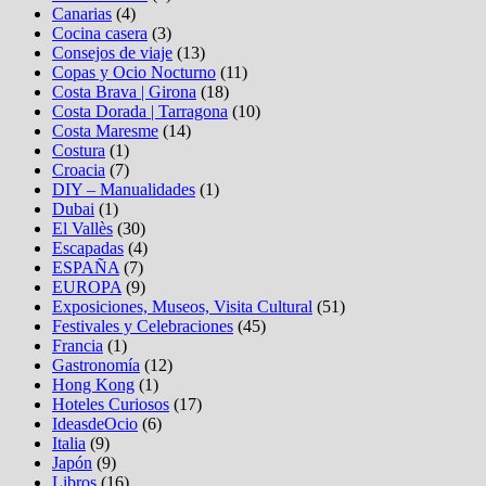
Canarias
(4)
Cocina casera
(3)
Consejos de viaje
(13)
Copas y Ocio Nocturno
(11)
Costa Brava | Girona
(18)
Costa Dorada | Tarragona
(10)
Costa Maresme
(14)
Costura
(1)
Croacia
(7)
DIY – Manualidades
(1)
Dubai
(1)
El Vallès
(30)
Escapadas
(4)
ESPAÑA
(7)
EUROPA
(9)
Exposiciones, Museos, Visita Cultural
(51)
Festivales y Celebraciones
(45)
Francia
(1)
Gastronomía
(12)
Hong Kong
(1)
Hoteles Curiosos
(17)
IdeasdeOcio
(6)
Italia
(9)
Japón
(9)
Libros
(16)