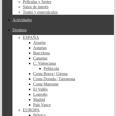
Películas y Series
Sitios de interés
Teatro y espectáculos
Actividades
Destinos
ESPAÑA
Aragón
Asturias
Barcelona
Canarias
C. Valenciana
Peñíscola
Costa Brava | Girona
Costa Dorada | Tarragona
Costa Maresme
El Vallès
Logroño
Madrid
País Vasco
EUROPA
Bélgica