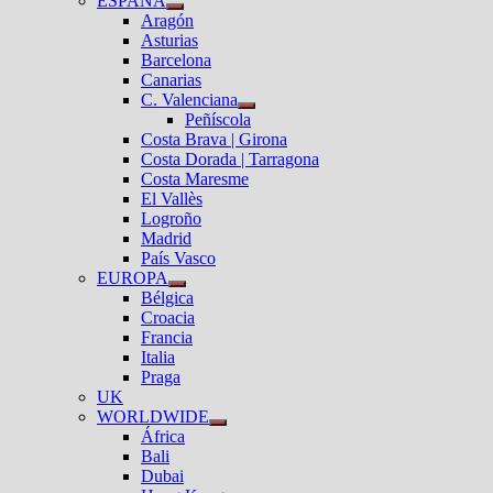
ESPAÑA
el
Mostrar
Aragón
submenú
el
Asturias
submenú
Barcelona
Canarias
C. Valenciana
Mostrar
Peñíscola
el
Costa Brava | Girona
submenú
Costa Dorada | Tarragona
Costa Maresme
El Vallès
Logroño
Madrid
País Vasco
EUROPA
Mostrar
Bélgica
el
Croacia
submenú
Francia
Italia
Praga
UK
WORLDWIDE
Mostrar
África
el
Bali
submenú
Dubai