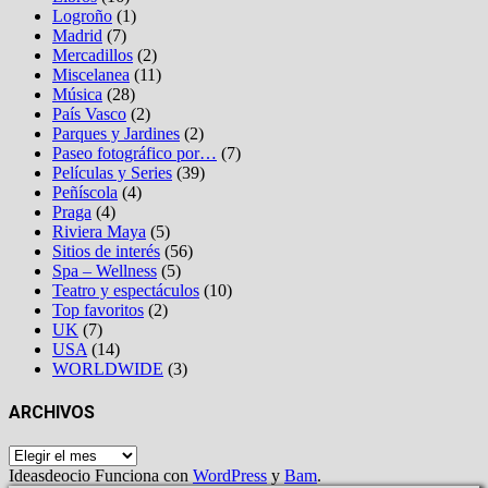
Logroño
(1)
Madrid
(7)
Mercadillos
(2)
Miscelanea
(11)
Música
(28)
País Vasco
(2)
Parques y Jardines
(2)
Paseo fotográfico por…
(7)
Películas y Series
(39)
Peñíscola
(4)
Praga
(4)
Riviera Maya
(5)
Sitios de interés
(56)
Spa – Wellness
(5)
Teatro y espectáculos
(10)
Top favoritos
(2)
UK
(7)
USA
(14)
WORLDWIDE
(3)
ARCHIVOS
Archivos
Ideasdeocio Funciona con
WordPress
y
Bam
.