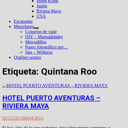
Hong Kong
Japón
Riviera Maya
USA
Escapadas
Miscelanea
Mostrar
Consejos de viaje
el
DIY – Manualidades
submenú
Mercadillos
Paseo fotográfico por…
Spa – Wellness
Quiénes somos
Etiqueta:
Quintana Roo
HOTEL PUERTO AVENTURAS –
RIVIERA MAYA
02/12/2013
06/04/2023
Si hay algo de lo que podemos estar plenamente contentos y