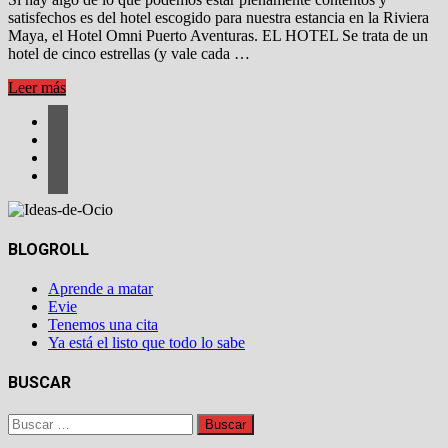
satisfechos es del hotel escogido para nuestra estancia en la Riviera
Maya, el Hotel Omni Puerto Aventuras. EL HOTEL Se trata de un
hotel de cinco estrellas (y vale cada …
HOTEL
Leer más
PUERTO
AVENTURAS
–
RIVIERA
MAYA
BLOGROLL
Aprende a matar
Evie
Tenemos una cita
Ya está el listo que todo lo sabe
BUSCAR
Buscar: