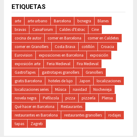
ETIQUETAS
arte
arte urbano
Barcelona
bcnegra
Blanes
bravas
CaixaForum
Caldes d'Estrac
Cine
cocina de autor
comer en Barcelona
comer en Caldetes
comer en Granollers
Costa Brava
cotillón
Croacia
Eurovision
exposiciones en Barcelona
exposición
exposición arte
Feria Medieval
Fira Medieval
GastroTapes
gastrotapes granollers
Granollers
gratis Barcelona
hoteles de lujo
Japon
localizaciones
localizaciones series
Música
navidad
Nochevieja
novela negra
Peñíscola
pizza
pizzería
Plensa
Qué hacer en Barcelona
Restaurantes
restaurantes en Barcelona
restaurantes granollers
rodajes
tapas
Zagreb