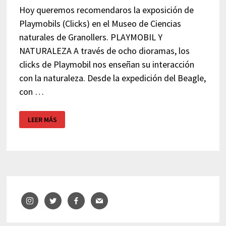
Hoy queremos recomendaros la exposición de
Playmobils (Clicks) en el Museo de Ciencias
naturales de Granollers. PLAYMOBIL Y
NATURALEZA A través de ocho dioramas, los
clicks de Playmobil nos enseñan su interacción
con la naturaleza. Desde la expedición del Beagle,
con …
EXPOSICIÓN
LEER MÁS
PLAYMOBIL
–
MUSEO
CIENCIAS
NATURALES
GRANOLLERS