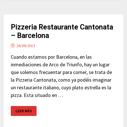
Pizzeria Restaurante Cantonata
– Barcelona
26/09/2013
Cuando estamos por Barcelona, en las
inmediaciones de Arco de Triunfo, hay un lugar
que solemos frecuentar para comer, se trata de
la Pizzeria Cantonata, como ya podéis imaginar
un restaurante italiano, cuyo plato estrella es la
pizza. Esta situado en …
PIZZERIA
LEER MÁS
RESTAURANTE
CANTONATA
–
BARCELONA