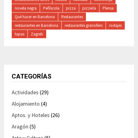
novela negra
Peñíscola
pizza
pizzería
Plensa
Qué hacer en Barcelona
Restaurantes
restaurantes en Barcelona
restaurantes granollers
rodajes
tapas
Zagreb
CATEGORÍAS
Actividades
(29)
Alojamiento
(4)
Aptos. y Hoteles
(26)
Aragón
(5)
Arte y Cultura
(5)