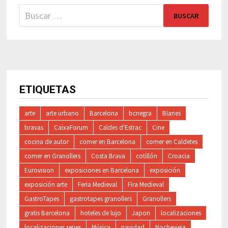
Buscar:
ETIQUETAS
arte
arte urbano
Barcelona
bcnegra
Blanes
bravas
CaixaForum
Caldes d'Estrac
Cine
cocina de autor
comer en Barcelona
comer en Caldetes
comer en Granollers
Costa Brava
cotillón
Croacia
Eurovision
exposiciones en Barcelona
exposición
exposición arte
Feria Medieval
Fira Medieval
GastroTapes
gastrotapes granollers
Granollers
gratis Barcelona
hoteles de lujo
Japon
localizaciones
localizaciones series
Música
navidad
Nochevieja