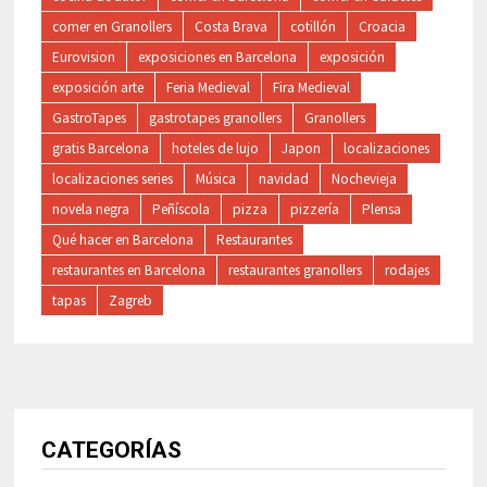
comer en Granollers
Costa Brava
cotillón
Croacia
Eurovision
exposiciones en Barcelona
exposición
exposición arte
Feria Medieval
Fira Medieval
GastroTapes
gastrotapes granollers
Granollers
gratis Barcelona
hoteles de lujo
Japon
localizaciones
localizaciones series
Música
navidad
Nochevieja
novela negra
Peñíscola
pizza
pizzería
Plensa
Qué hacer en Barcelona
Restaurantes
restaurantes en Barcelona
restaurantes granollers
rodajes
tapas
Zagreb
CATEGORÍAS