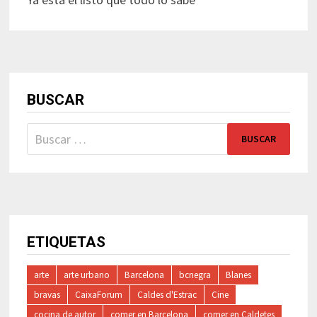
BUSCAR
Buscar:
ETIQUETAS
arte
arte urbano
Barcelona
bcnegra
Blanes
bravas
CaixaForum
Caldes d'Estrac
Cine
cocina de autor
comer en Barcelona
comer en Caldetes