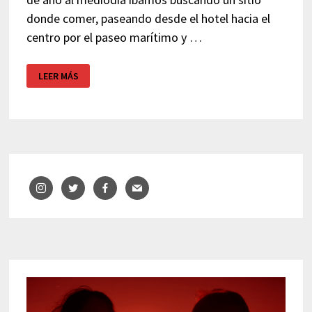
donde comer, paseando desde el hotel hacia el
centro por el paseo marítimo y …
PIZZA
LEER MÁS
EMPORIO
–
SITGES