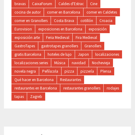
bravas
CaixaForum
Caldes d'Estrac
Cine
cocina de autor
comer en Barcelona
comer en Caldetes
comer en Granollers
Costa Brava
cotillón
Croacia
Eurovision
exposiciones en Barcelona
exposición
exposición arte
Feria Medieval
Fira Medieval
GastroTapes
gastrotapes granollers
Granollers
gratis Barcelona
hoteles de lujo
Japon
localizaciones
localizaciones series
Música
navidad
Nochevieja
novela negra
Peñíscola
pizza
pizzería
Plensa
Qué hacer en Barcelona
Restaurantes
restaurantes en Barcelona
restaurantes granollers
rodajes
tapas
Zagreb