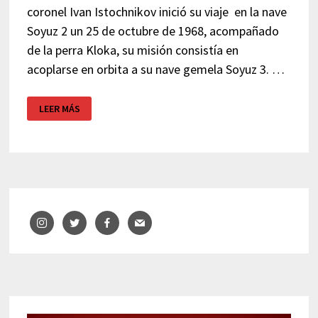
coronel Ivan Istochnikov inició su viaje en la nave
Soyuz 2 un 25 de octubre de 1968, acompañado
de la perra Kloka, su misión consistía en
acoplarse en orbita a su nave gemela Soyuz 3. …
SPUTNIK:
LEER MÁS
EXPOSICIÓN
COSMOCAIXA
BARCELONA