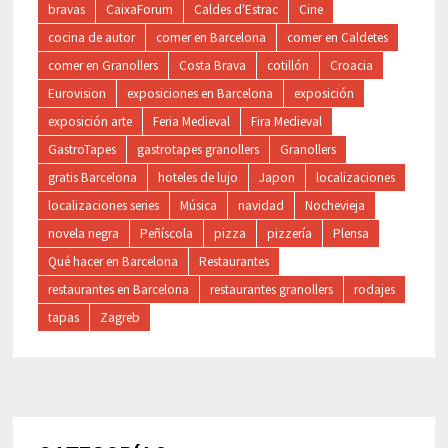
bravas
CaixaForum
Caldes d'Estrac
Cine
cocina de autor
comer en Barcelona
comer en Caldetes
comer en Granollers
Costa Brava
cotillón
Croacia
Eurovision
exposiciones en Barcelona
exposición
exposición arte
Feria Medieval
Fira Medieval
GastroTapes
gastrotapes granollers
Granollers
gratis Barcelona
hoteles de lujo
Japon
localizaciones
localizaciones series
Música
navidad
Nochevieja
novela negra
Peñíscola
pizza
pizzería
Plensa
Qué hacer en Barcelona
Restaurantes
restaurantes en Barcelona
restaurantes granollers
rodajes
tapas
Zagreb