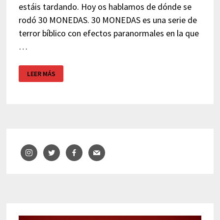
estáis tardando. Hoy os hablamos de dónde se
rodó 30 MONEDAS. 30 MONEDAS es una serie de
terror bíblico con efectos paranormales en la que
…
DÓNDE
LEER MÁS
SE
RODÓ
30
MONEDAS