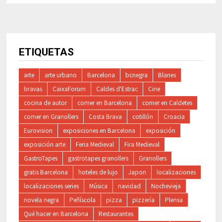
ETIQUETAS
arte
arte urbano
Barcelona
bcnegra
Blanes
bravas
CaixaForum
Caldes d'Estrac
Cine
cocina de autor
comer en Barcelona
comer en Caldetes
comer en Granollers
Costa Brava
cotillón
Croacia
Eurovision
exposiciones en Barcelona
exposición
exposición arte
Feria Medieval
Fira Medieval
GastroTapes
gastrotapes granollers
Granollers
gratis Barcelona
hoteles de lujo
Japon
localizaciones
localizaciones series
Música
navidad
Nochevieja
novela negra
Peñíscola
pizza
pizzería
Plensa
Qué hacer en Barcelona
Restaurantes