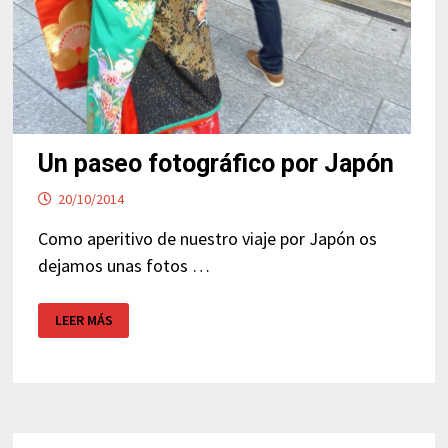
Un paseo fotográfico por Japón
20/10/2014
Como aperitivo de nuestro viaje por Japón os
dejamos unas fotos …
UN
LEER MÁS
PASEO
FOTOGRÁFICO
POR
JAPÓN