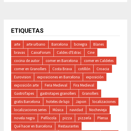
ETIQUETAS
arte
arte urbano
Barcelona
bcnegra
Blanes
bravas
CaixaForum
Caldes d'Estrac
Cine
cocina de autor
comer en Barcelona
comer en Caldetes
comer en Granollers
Costa Brava
cotillón
Croacia
Eurovision
exposiciones en Barcelona
exposición
exposición arte
Feria Medieval
Fira Medieval
GastroTapes
gastrotapes granollers
Granollers
gratis Barcelona
hoteles de lujo
Japon
localizaciones
localizaciones series
Música
navidad
Nochevieja
novela negra
Peñíscola
pizza
pizzería
Plensa
Qué hacer en Barcelona
Restaurantes