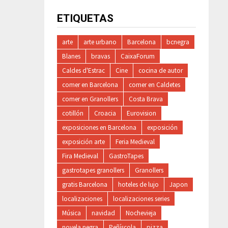
ETIQUETAS
arte
arte urbano
Barcelona
bcnegra
Blanes
bravas
CaixaForum
Caldes d'Estrac
Cine
cocina de autor
comer en Barcelona
comer en Caldetes
comer en Granollers
Costa Brava
cotillón
Croacia
Eurovision
exposiciones en Barcelona
exposición
exposición arte
Feria Medieval
Fira Medieval
GastroTapes
gastrotapes granollers
Granollers
gratis Barcelona
hoteles de lujo
Japon
localizaciones
localizaciones series
Música
navidad
Nochevieja
novela negra
Peñíscola
pizza