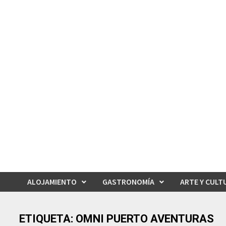
Saltar
al
contenido
ALOJAMIENTO
GASTRONOMÍA
ARTE Y CULT
ETIQUETA:
OMNI PUERTO AVENTURAS