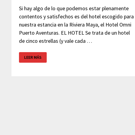
Si hay algo de lo que podemos estar plenamente
contentos y satisfechos es del hotel escogido para
nuestra estancia en la Riviera Maya, el Hotel Omni
Puerto Aventuras. EL HOTEL Se trata de un hotel
de cinco estrellas (y vale cada …
HOTEL
LEER MÁS
PUERTO
AVENTURAS
–
RIVIERA
MAYA