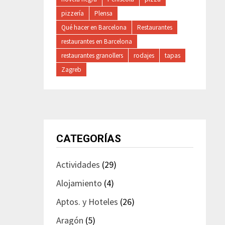
pizzería
Plensa
Qué hacer en Barcelona
Restaurantes
restaurantes en Barcelona
restaurantes granollers
rodajes
tapas
Zagreb
CATEGORÍAS
Actividades
(29)
Alojamiento
(4)
Aptos. y Hoteles
(26)
Aragón
(5)