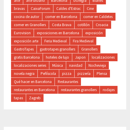
arte
arte urbano
Barcelona
bcnegra
Blanes
bravas
CaixaForum
Caldes d'Estrac
Cine
cocina de autor
comer en Barcelona
comer en Caldetes
comer en Granollers
Costa Brava
cotillón
Croacia
Eurovision
exposiciones en Barcelona
exposición
exposición arte
Feria Medieval
Fira Medieval
GastroTapes
gastrotapes granollers
Granollers
gratis Barcelona
hoteles de lujo
Japon
localizaciones
localizaciones series
Música
navidad
Nochevieja
novela negra
Peñíscola
pizza
pizzería
Plensa
Qué hacer en Barcelona
Restaurantes
restaurantes en Barcelona
restaurantes granollers
rodajes
tapas
Zagreb