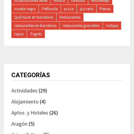
localizaciones series
Música
navidad
Nochevieja
novela negra
Peñíscola
pizza
pizzería
Plensa
Qué hacer en Barcelona
Restaurantes
restaurantes en Barcelona
restaurantes granollers
rodajes
tapas
Zagreb
CATEGORÍAS
Actividades
(29)
Alojamiento
(4)
Aptos. y Hoteles
(26)
Aragón
(5)