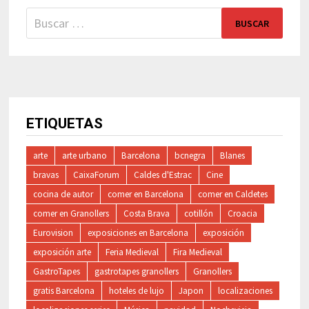
Buscar:
ETIQUETAS
arte
arte urbano
Barcelona
bcnegra
Blanes
bravas
CaixaForum
Caldes d'Estrac
Cine
cocina de autor
comer en Barcelona
comer en Caldetes
comer en Granollers
Costa Brava
cotillón
Croacia
Eurovision
exposiciones en Barcelona
exposición
exposición arte
Feria Medieval
Fira Medieval
GastroTapes
gastrotapes granollers
Granollers
gratis Barcelona
hoteles de lujo
Japon
localizaciones