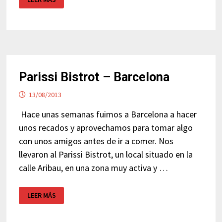
VISITAR
LAS
INSTALACIONES
DE
AMAZON
Parissi Bistrot – Barcelona
13/08/2013
Hace unas semanas fuimos a Barcelona a hacer
unos recados y aprovechamos para tomar algo
con unos amigos antes de ir a comer. Nos
llevaron al Parissi Bistrot, un local situado en la
calle Aribau, en una zona muy activa y …
PARISSI
LEER MÁS
BISTROT
–
BARCELONA